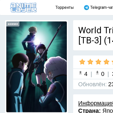
Торренты
Telegram-ча
аниме
World T
[ТВ-3] (
4
|
0
|
Обновлён:
2
Информация
Страна:
Япо