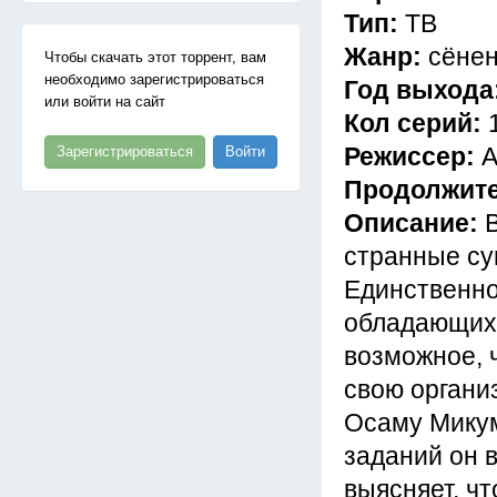
Тип:
ТВ
Жанр:
сёнен
Чтобы скачать этот торрент, вам
необходимо зарегистрироваться
Год выхода
или войти на сайт
Кол серий:
Режиссер:
А
Зарегистрироваться
Войти
Продолжит
Описание:
странные су
Единственно
обладающих 
возможное, 
свою органи
Осаму Микум
заданий он 
выясняет, ч