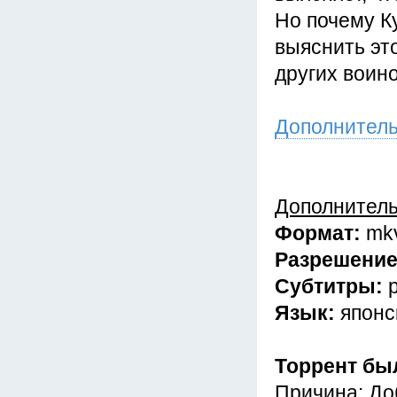
Но почему К
выяснить эт
других воин
Дополнител
Дополнител
Формат:
mk
Разрешени
Субтитры:
Язык:
японс
Торрент бы
Причина: До