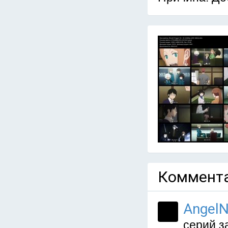
Коммента
AngelN
серий з