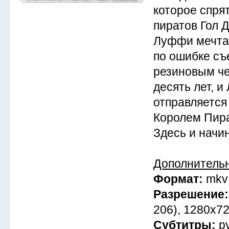
которое спря
пиратов Гол 
Луффи мечтае
по ошибке съ
резиновым че
десять лет, 
отправляется 
Королем Пира
Здесь и начи
Дополнитель
Формат:
mkv
Разрешение
206), 1280x7
Субтитры:
р