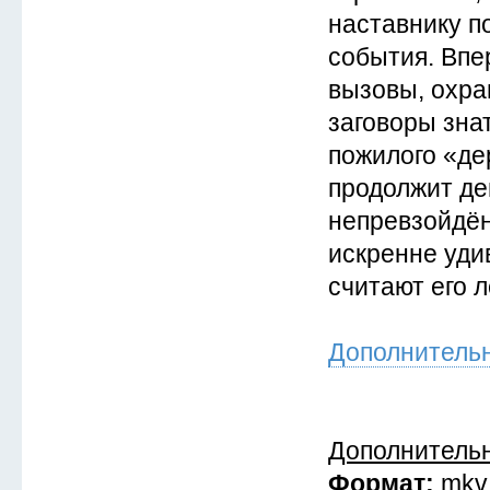
наставнику по
события. Впе
вызовы, охра
заговоры зна
пожилого «де
продолжит д
непревзойдён
искренне удив
считают его л
Дополнитель
Дополнитель
Формат:
mkv