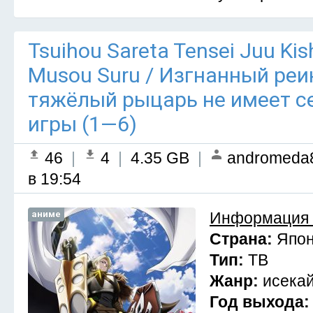
Tsuihou Sareta Tensei Juu Kis
Musou Suru / Изгнанный ре
тяжёлый рыцарь не имеет се
игры (1—6)
46
|
4
|
4.35 GB
|
andromeda
в 19:54
аниме
Информация 
Страна:
Япо
Тип:
ТВ
Жанр:
исекай
Год выхода