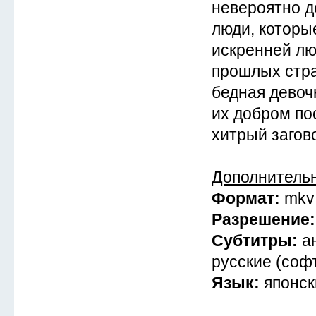
невероятно д
люди, которы
искренней лю
прошлых стра
бедная девоч
их добром по
хитрый загов
Дополнитель
Формат:
mkv
Разрешение
Субтитры:
а
русские (софт
Язык:
японск