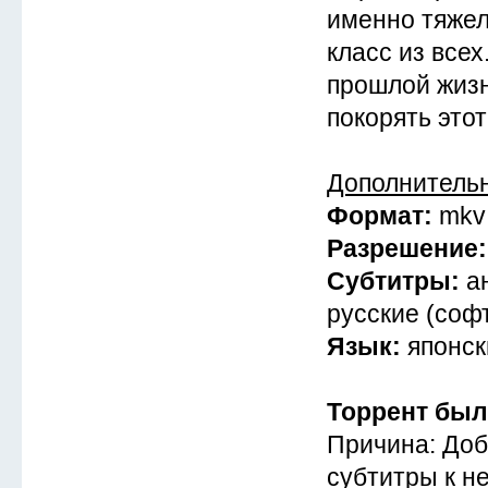
именно тяже
класс из все
прошлой жизн
покорять этот
Дополнитель
Формат:
mkv
Разрешение
Субтитры:
а
русские (соф
Язык:
японск
Торрент был
Причина: Доб
субтитры к не