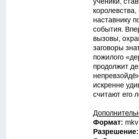
ученики, ста
королевства,
наставнику по
события. Впе
вызовы, охра
заговоры зна
пожилого «де
продолжит д
непревзойдён
искренне удив
считают его л
Дополнитель
Формат:
mkv
Разрешение