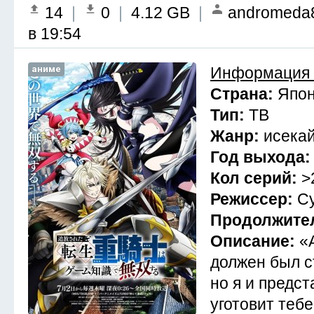
14
|
0
|
4.12 GB
|
andromeda
в 19:54
аниме
Информация 
Страна:
Япо
Тип:
ТВ
Жанр:
исекай
Год выхода
Кол серий:
>
Режиссер:
Су
Продолжите
Описание:
«
должен был с
но я и предст
уготовит тебе