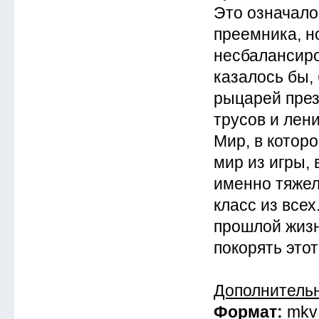
Это означало
преемника, но
несбалансиро
казалось бы,
рыцарей през
трусов и лен
Мир, в которо
мир из игры, 
именно тяже
класс из все
прошлой жизн
покорять этот
Дополнитель
Формат:
mkv