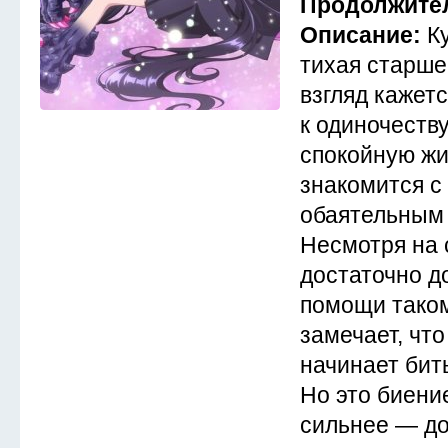
Продолжите
Описание:
К
тихая старше
взгляд кажет
к одиночеству
спокойную жи
знакомится с
обаятельным 
Несмотря на 
достаточно д
помощи таком
замечает, что
начинает бит
Но это биени
сильнее — до 