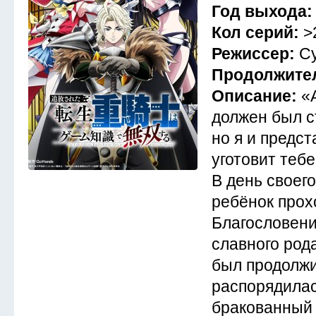
Год выхода
Кол серий:
>
Режиссер:
Су
Продолжите
Описание:
«
должен был с
но я и предст
уготовит тебе
В день своег
ребёнок прох
Благословени
славного род
был продолжи
распорядилас
бракованный