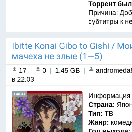
Торрент был
Причина: Доб
субтитры к н
Ibitte Konai Gibo to Gishi / 
мачеха не злые (1—5)
17
|
0
|
1.45 GB
|
andromeda
в 22:03
аниме
Информация 
Страна:
Япо
Тип:
ТВ
Жанр:
комеди
Год выхода