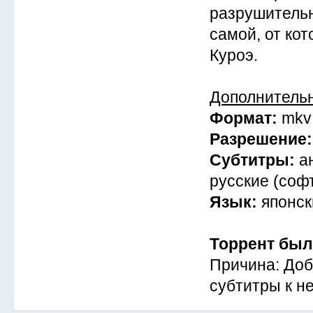
разрушитель
самой, от кот
Куроэ.
Дополнитель
Формат:
mkv
Разрешение
Субтитры:
а
русские (соф
Язык:
японск
Торрент был
Причина: Доб
субтитры к не