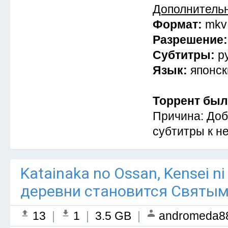
Дополнитель
Формат:
mkv
Разрешение
Субтитры:
р
Язык:
японск
Торрент был
Причина: Доб
субтитры к не
Katainaka no Ossan, Kensei ni 
деревни становится Святым
13
|
1
|
3.5 GB
|
andromeda8