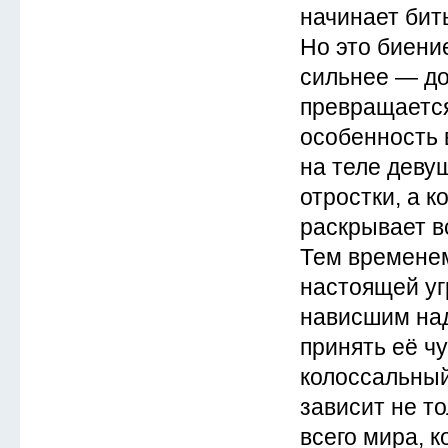
начинает бит
Но это биени
сильнее — до 
превращается
особенность 
на теле деву
отростки, а к
раскрывает в
Тем временем
настоящей уг
нависшим над
принять её чу
колоссальный
зависит не то
всего мира, 