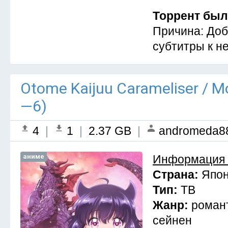
Торрент был
Причина: Доб
субтитры к н
Otome Kaijuu Carameliser / 
—6)
4
|
1
|
2.37 GB
|
andromeda8
аниме
Информация 
Страна:
Япо
Тип:
ТВ
Жанр:
романт
сейнен