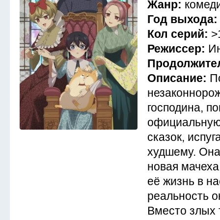
Жанр:
комеди
Год выхода
Кол серий:
>
Режиссер:
И
Продолжите
Описание:
П
незаконнорож
господина, по
официальную
сказок, испуг
худшему. Она
новая мачеха
её жизнь в н
реальность о
Вместо злых 