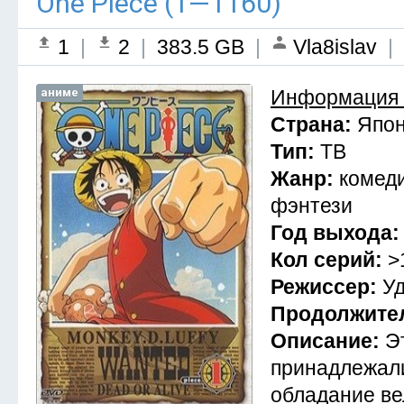
One Piece (1—1160)
1
|
2
|
383.5 GB
|
Vla8islav
|
аниме
Информация 
Страна:
Япо
Тип:
ТВ
Жанр:
комеди
фэнтези
Год выхода
Кол серий:
>
Режиссер:
Уд
Продолжите
Описание:
Э
принадлежали
обладание ве