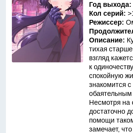
Год выхода
Кол серий:
>
Режиссер:
О
Продолжите
Описание:
К
тихая старше
взгляд кажет
к одиночеству
спокойную жи
знакомится с
обаятельным 
Несмотря на 
достаточно д
помощи таком
замечает, что