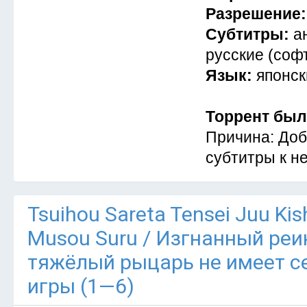
Разрешение
Субтитры:
а
русские (соф
Язык:
японск
Торрент был
Причина: Доб
субтитры к не
Tsuihou Sareta Tensei Juu Kis
Musou Suru / Изгнанный ре
тяжёлый рыцарь не имеет се
игры (1—6)