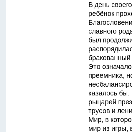
В день своег
ребёнок прох
Благословени
славного род
был продолжи
распорядилас
бракованный
Это означало
преемника, но
несбалансиро
казалось бы,
рыцарей през
трусов и лен
Мир, в которо
мир из игры, 