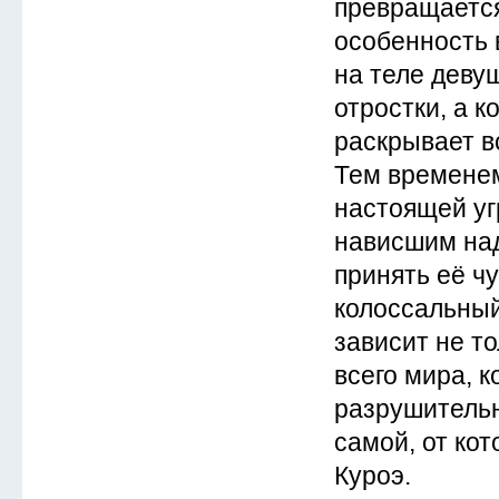
превращается
особенность 
на теле деву
отростки, а к
раскрывает в
Тем временем
настоящей уг
нависшим над
принять её чу
колоссальный
зависит не то
всего мира, 
разрушитель
самой, от кот
Куроэ.