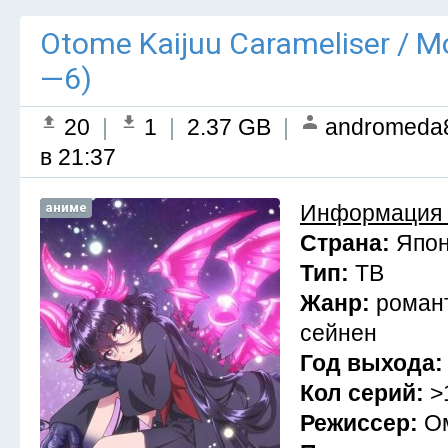
Otome Kaijuu Carameliser / 
—6)
20
|
1
|
2.37 GB
|
andromeda
в 21:37
аниме
Информация 
Страна:
Япо
Тип:
ТВ
Жанр:
романт
сейнен
Год выхода
Кол серий:
>
Режиссер:
О