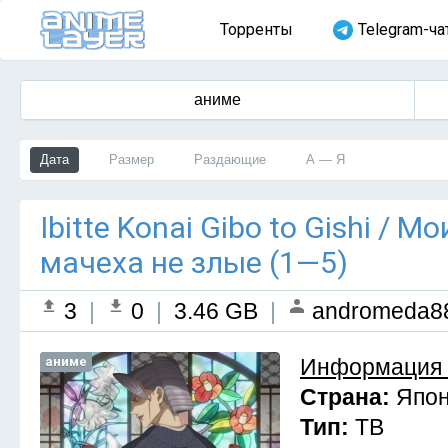
Торренты
Telegram-ча
аниме
Дата
Размер
Раздающие
А — Я
Ibitte Konai Gibo to Gishi / 
мачеха не злые (1—5)
3
|
0
|
3.46 GB
|
andromeda8
аниме
Информация 
Страна:
Япо
Тип:
ТВ