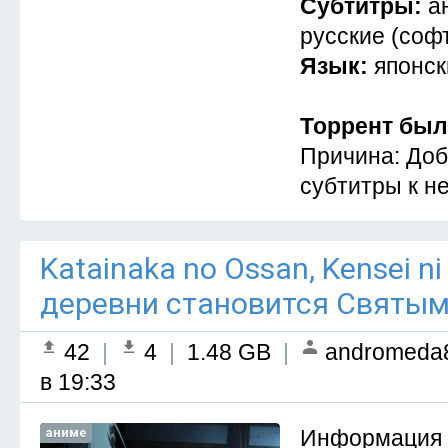
Субтитры:
а
русские (софт
Язык:
японск
Торрент был
Причина: Доб
субтитры к не
Katainaka no Ossan, Kensei ni 
деревни становится Святым
42
|
4
|
1.48 GB
|
andromeda
в 19:33
аниме
Информация 