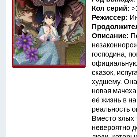
Кол серий:
>
Режиссер:
И
Продолжите
Описание:
П
незаконнорож
господина, по
официальную
сказок, испуг
худшему. Она
новая мачеха
её жизнь в н
реальность о
Вместо злых 
невероятно д
люди, которы