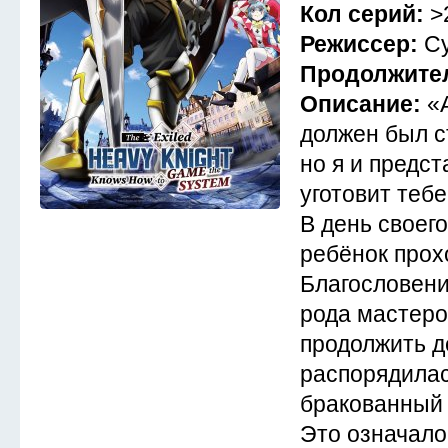
Кол серий:
>
Режиссер:
Су
Продолжите
Описание:
«
должен был с
но я и предст
уготовит тебе
В день своег
ребёнок прох
Благословени
рода мастеро
продолжить д
распорядилас
бракованный
Это означало