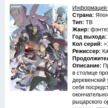
аниме
Информация 
Страна:
Япо
Тип:
ТВ
Жанр:
фэнте
Год выхода
Кол серий:
>
Режиссер:
К
Продолжите
Описание:
П
в столице пр
деревенский 
себя посредс
окончательно
рыцарского о