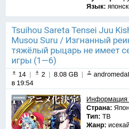
Язык:
японск
Tsuihou Sareta Tensei Juu Kis
Musou Suru / Изгнанный ре
тяжёлый рыцарь не имеет се
игры (1—6)
14
|
2
|
8.08 GB
|
andromeda
в 19:54
аниме
Информация 
Страна:
Япо
Тип:
ТВ
Жанр:
исекай