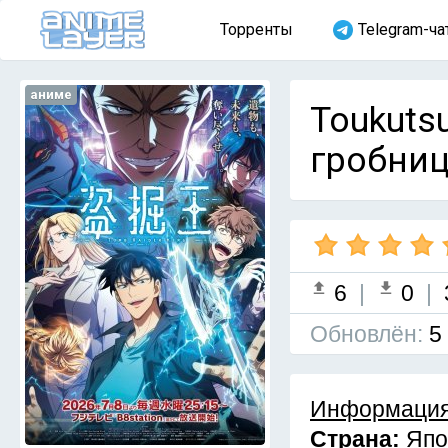
Торренты
Telegram-ча
аниме
Тоukuts
гробниц
6
|
0
|
Обновлён:
5
Информация
Страна:
Япо