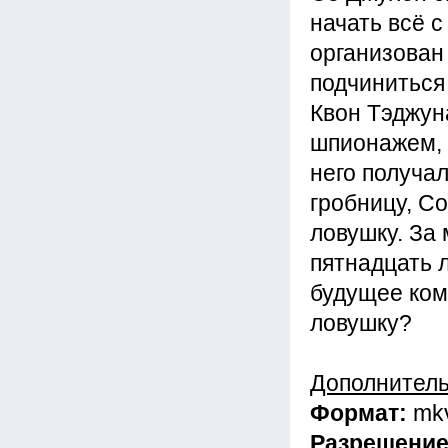
начать всё с
организован 
подчиниться
Квон Тэджун
шпионажем, 
него получа
гробницу, С
ловушку. За
пятнадцать 
будущее ком
ловушку?
Дополнител
Формат:
mk
Разрешени