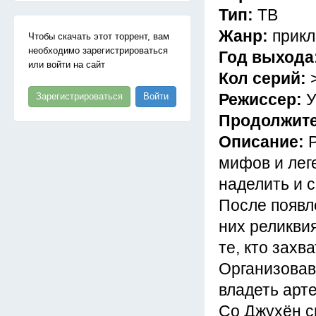
Тип:
ТВ
Жанр:
прикл
Чтобы скачать этот торрент, вам
необходимо зарегистрироваться
Год выхода
или войти на сайт
Кол серий:
Режиссер:
У
Зарегистрироваться
Войти
Продолжит
Описание:
мифов и лег
наделить и с
После появл
них реликви
те, кто захв
Организовав
владеть арт
Со Джухён с