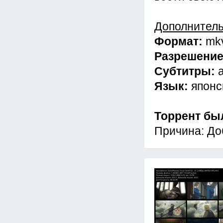
Дополнител
Формат:
mk
Разрешени
Субтитры:
Язык:
японс
Торрент бы
Причина: До