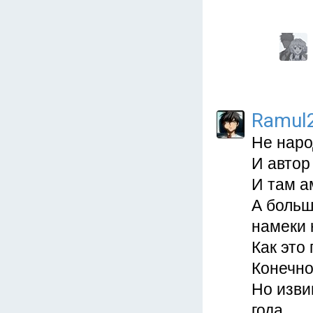
Ramul
Не наро
И автор
И там а
А больш
намеки 
Как это 
Конечно
Но изви
года .