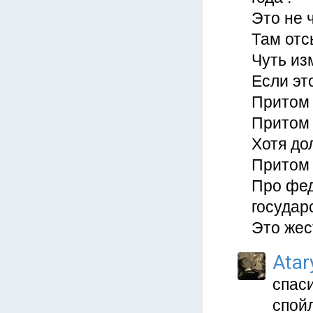
Это не ч
Там отс
Чуть из
Если эт
Притом 
Притом 
Хотя до
Притом 
Про фед
государ
Это жес
Atar
спаси
спой