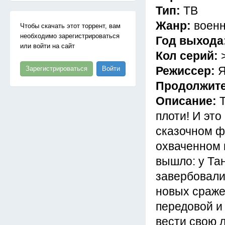
Тип:
ТВ
Жанр:
военн
Чтобы скачать этот торрент, вам
необходимо зарегистрироваться
Год выхода
или войти на сайт
Кол серий:
Режиссер:
Я
Зарегистрироваться
Войти
Продолжит
Описание:
плоти! И это
сказочном ф
охваченном 
вышло: у Тан
завербовали
новых сраже
передовой и
вести свою 