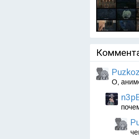
Коммента
Puzko
О, аним
n3p
поче
P
че