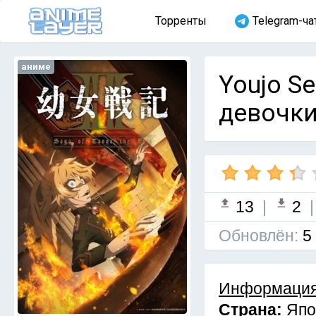
Торренты
Telegram-ча
аниме
Youjo S
девочки 
13
|
2
Обновлён:
5
Информация
Страна:
Япо