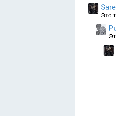
Sare
Это 
P
Эт