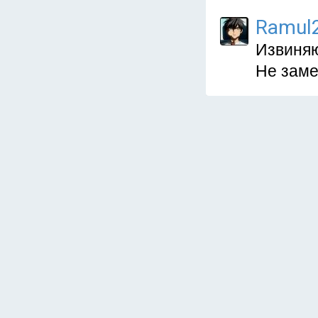
Ramul
Извиняю
Не заме