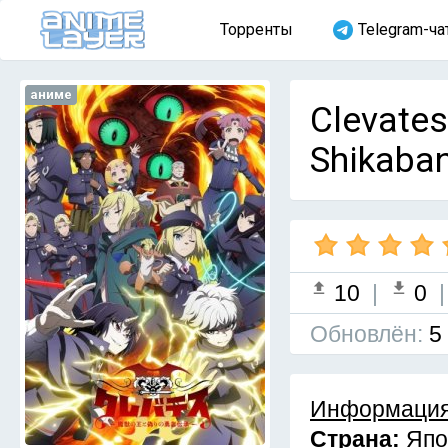
Торренты
Telegram-ча
аниме
Clevates
Shikaban
10
|
0
Обновлён:
5
Информация
Страна:
Япо