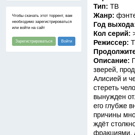
Тип:
ТВ
Жанр:
фэнте
Чтобы скачать этот торрент, вам
необходимо зарегистрироваться
Год выхода
или войти на сайт
Кол серий:
Режиссер:
Т
Зарегистрироваться
Войти
Продолжит
Описание:
зверей, про
Алисией и ч
стереть чел
вынужден от
его глубже в
причины мно
ждёт столкн
фракциями, 