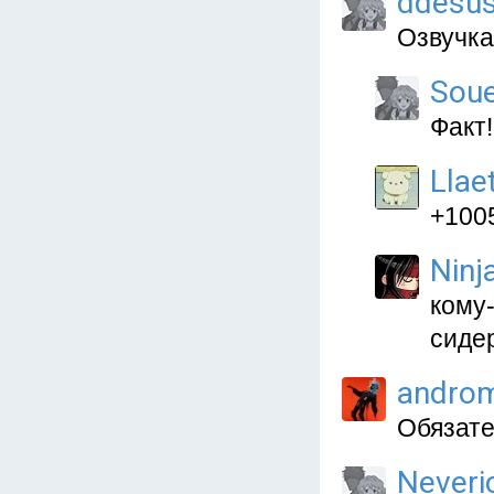
ddesu
Озвучка
Sou
Факт!
Llae
+100
Ninj
кому
сиде
andro
Обязате
Neveri