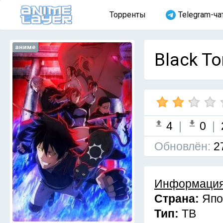
Торренты
Telegram-ча
аниме
Black T
4
|
0
|
Обновлён:
2
Информация
Страна:
Япо
Тип:
ТВ