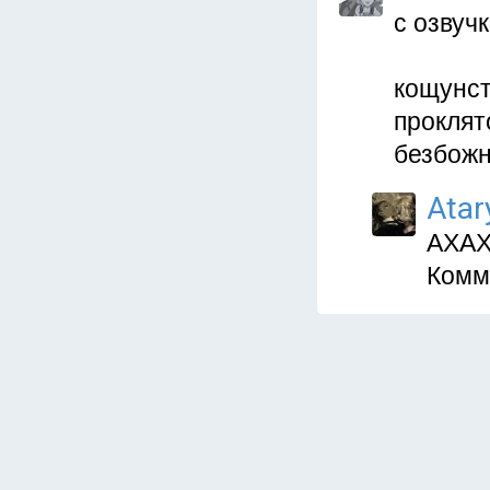
с озвуч
кощунс
проклят
безбожн
Atar
АХА
Комм