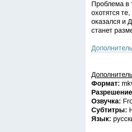
Проблема в 
охотятся те,
оказался и 
станет разм
Дополнител
Дополнител
Формат:
mk
Разрешени
Озвучка:
Fr
Субтитры:
Язык:
русск