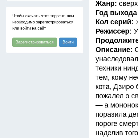
Жанр:
сверх
Год выхода
Чтобы скачать этот торрент, вам
Кол серий:
необходимо зарегистрироваться
или войти на сайт
Режиссер:
У
Продолжит
Зарегистрироваться
Войти
Описание:
унаследовал
техники нин
тем, кому н
кота, Дзиро 
пожалел о св
— а мононок
поразила дем
пороге смерт
наделив тог