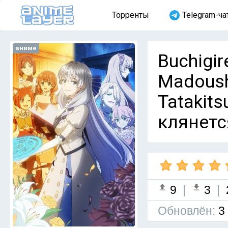
Торренты
Telegram-ча
аниме
Buchigir
Madoush
Tatakit
клянетс
9
|
3
|
Обновлён:
3