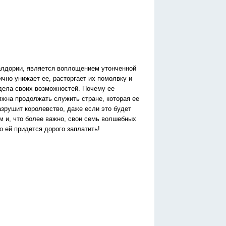
алдории, является воплощением утонченной
чно унижает ее, расторгает их помолвку и
едела своих возможностей. Почему ее
лжна продолжать служить стране, которая ее
азрушит королевство, даже если это будет
ум и, что более важно, свои семь волшебных
о ей придется дорого заплатить!