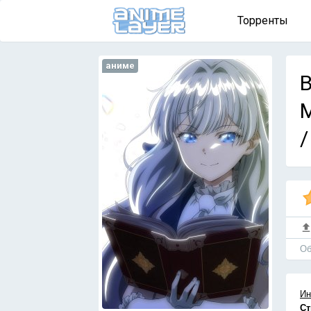
Торренты
аниме
B
M
/
Об
Ин
Ст