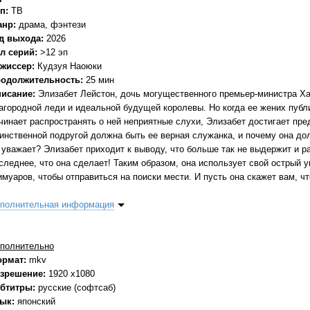
п:
ТВ
анр:
драма, фэнтези
д выхода:
2026
л серий:
>12 эп
жиссер:
Кудзуя Наоюки
одолжительность:
25 мин
исание:
Элизабет Лейстон, дочь могущественного премьер-министра Х
агородной леди и идеальной будущей королевы. Но когда ее жених публи
чинает распространять о ней неприятные слухи, Элизабет достигает пр
инственной подругой должна быть ее верная служанка, и почему она до
 уважает? Элизабет приходит к выводу, что больше так не выдержит и р
следнее, что она сделает! Таким образом, она использует свой острый 
имуаров, чтобы отправиться на поиски мести. И пусть она скажет вам, чт
полнительная информация
полнительно
ормат:
mkv
зрешение:
1920 x1080
бтитры:
русские (софтсаб)
зык:
японский