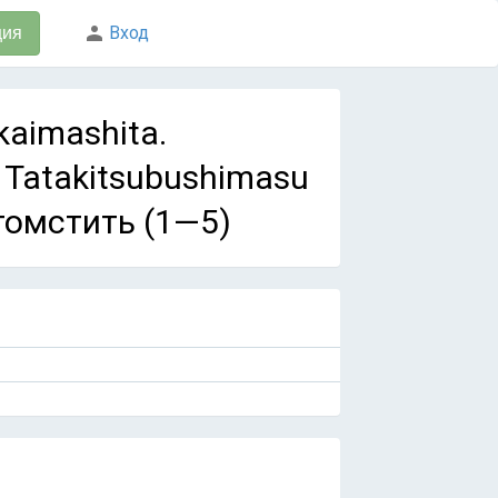
Вход
ция
kaimashita.
 Tatakitsubushimasu
томстить (1—5)