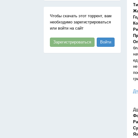
Ти
Ж
Чтобы скачать этот торрент, вам
Го
необходимо зарегистрироваться
Ко
или войти на сайт
Ре
Пр
Оп
Зарегистрироваться
Войти
бл
на
ед
не
по
гр
До
До
Ф
Ра
Су
Я