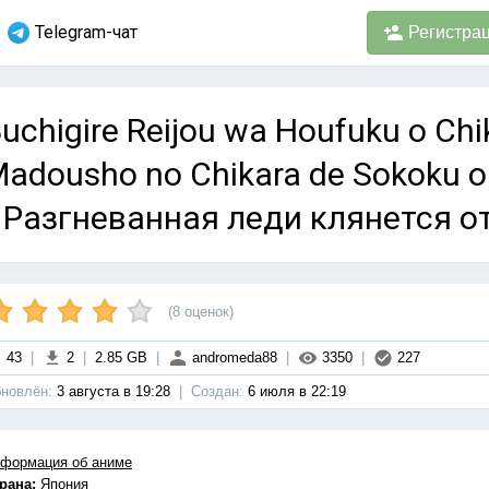
Telegram-чат
Регистра
uchigire Reijou wa Houfuku o Chi
adousho no Chikara de Sokoku o
 Разгневанная леди клянется о
(
8
оценок)
43
|
2
|
2.85 GB
|
andromeda88
|
3350
|
227
новлён:
3 августа в 19:28
|
Cоздан:
6 июля в 22:19
формация об аниме
рана:
Япония