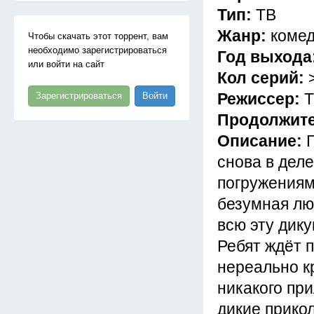
Тип:
ТВ
Жанр:
комед
Чтобы скачать этот торрент, вам
необходимо зарегистрироваться
Год выхода
или войти на сайт
Кол серий:
Режиссер:
Т
Зарегистрироваться
Войти
Продолжит
Описание:
снова в деле
погружениям 
безумная лю
всю эту дик
Ребят ждёт п
нереально к
никакого при
дикие прикол