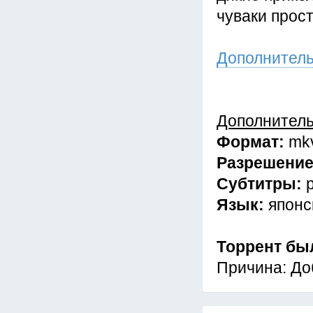
чуваки прос
Дополнител
Дополнител
Формат:
mk
Разрешени
Субтитры:
Язык:
японс
Торрент бы
Причина: До