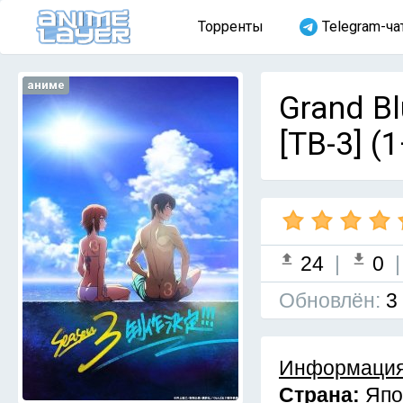
Торренты
Telegram-ча
аниме
Grand B
[ТВ-3] (
24
|
0
Обновлён:
3
Информация
Страна:
Япо