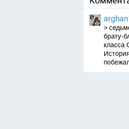
Коммента
arghan
> седьм
брату-б
класса 
История
побежал