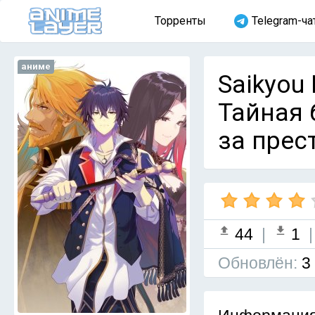
Торренты
Telegram-ча
аниме
Saikyou 
Тайная 
за прес
44
|
1
Обновлён:
3