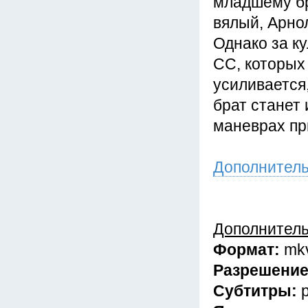
младшему бр
вялый, Арно
Однако за к
СС, которых 
усиливается,
брат станет
маневрах пр
Дополнител
Дополнител
Формат:
mk
Разрешени
Субтитры: