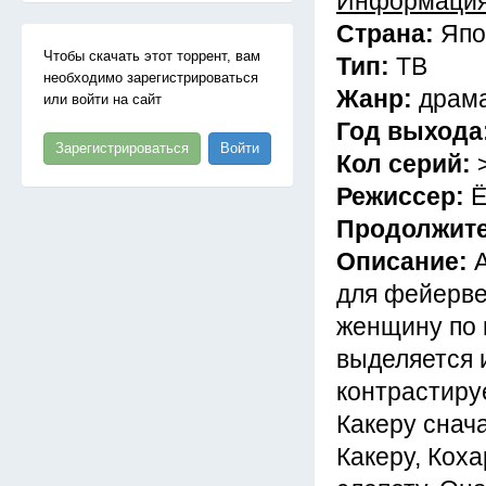
Информация
Страна:
Япо
Чтобы скачать этот торрент, вам
Тип:
ТВ
необходимо зарегистрироваться
Жанр:
драма
или войти на сайт
Год выхода
Зарегистрироваться
Войти
Кол серий:
Режиссер:
Ё
Продолжит
Описание:
для фейерве
женщину по 
выделяется и
контрастируе
Какеру снача
Какеру, Коха