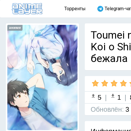
Торренты
Telegram-ча
аниме
Toumei n
Koi o Sh
бежала 
5
|
1
|
Обновлён:
3