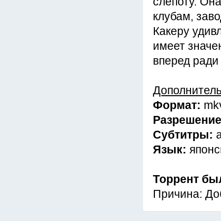
слепоту. Он
клубам, зав
Какеру удивл
имеет значен
вперед ради 
Дополнител
Формат:
mk
Разрешени
Субтитры:
Язык:
японс
Торрент бы
Причина: До