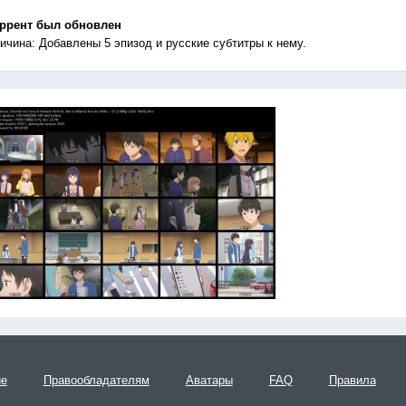
ррент был обновлен
ичина: Добавлены 5 эпизод и русские субтитры к нему.
ие
Правообладателям
Аватары
FAQ
Правила