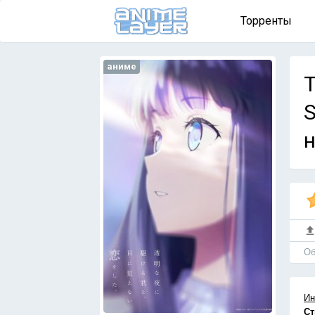
Торренты
аниме
T
S
н
Об
Ин
Ст