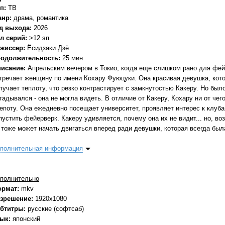
п:
ТВ
анр:
драма, романтика
д выхода:
2026
л серий:
>12 эп
жиссер:
Ёсидзаки Дзё
одолжительность:
25 мин
исание:
Апрельским вечером в Токио, когда еще слишком рано для фей
тречает женщину по имени Кохару Фуюцуки. Она красивая девушка, кото
лучает теплоту, что резко контрастирует с замкнутостью Какеру. Но было
гадывался - она не могла видеть. В отличие от Какеру, Кохару ни от че
епоту. Она ежедневно посещает университет, проявляет интерес к клуб
пустить фейерверк. Какеру удивляется, почему она их не видит... но, во
 тоже может начать двигаться вперед ради девушки, которая всегда был
полнительная информация
полнительно
ормат:
mkv
зрешение:
1920x1080
бтитры:
русские (софтсаб)
зык:
японский