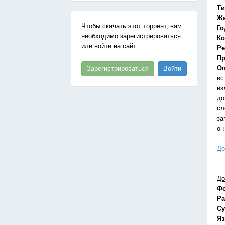
Ти
Ж
Чтобы скачать этот торрент, вам
Го
необходимо зарегистрироваться
Ко
или войти на сайт
Ре
Пр
Оп
Зарегистрироваться
Войти
вс
из
до
сл
за
он
До
До
Ф
Ра
Су
Я