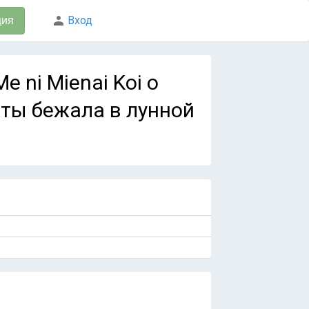
Вход
ция
Me ni Mienai Koi o
а ты бежала в лунной