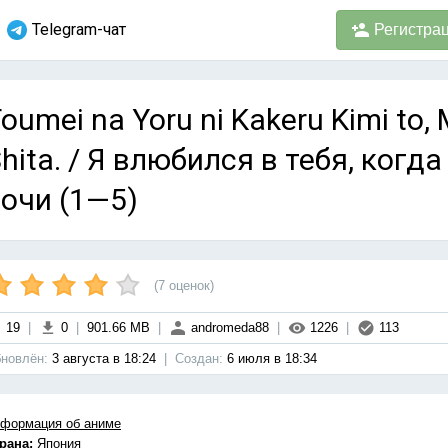
Telegram-чат
Регистра
oumei na Yoru ni Kakeru Kimi to, 
hita. / Я влюбился в тебя, когд
очи (1—5)
(
7
оценок)
19
|
0
|
901.66 MB
|
andromeda88
|
1226
|
113
новлён:
3 августа в 18:24
|
Cоздан:
6 июля в 18:34
формация об аниме
рана:
Япония