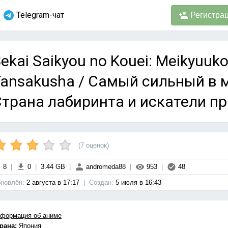
Telegram-чат
Регистра
ekai Saikyou no Kouei: Meikyuuko
ansakusha / Самый сильный в м
трана лабиринта и искатели п
(
7
оценок)
8
|
0
|
3.44 GB
|
andromeda88
|
953
|
48
новлён:
2 августа в 17:17
|
Cоздан:
5 июля в 16:43
формация об аниме
рана:
Япония