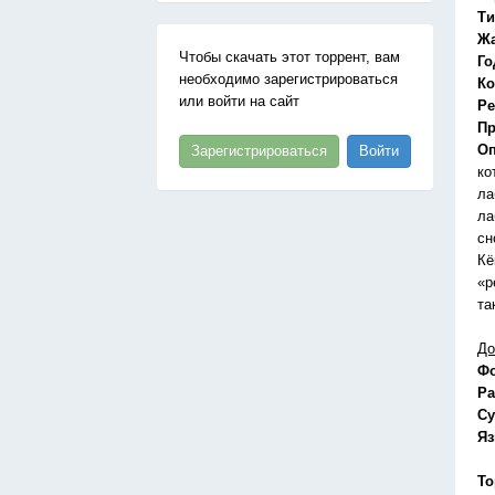
Ти
Ж
Чтобы скачать этот торрент, вам
Го
необходимо зарегистрироваться
Ко
или войти на сайт
Ре
Пр
Оп
Зарегистрироваться
Войти
ко
ла
ла
сн
Кё
«р
та
До
Ф
Ра
Су
Я
То