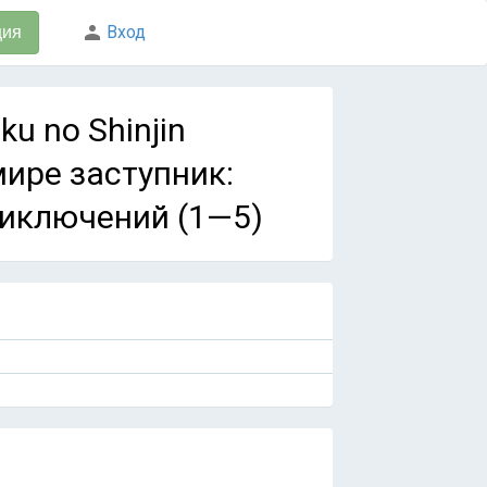
Вход
ция
ku no Shinjin
ире заступник:
риключений (1—5)