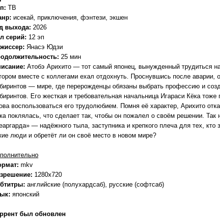
п:
ТВ
анр:
исекай, приключения, фэнтези, экшен
д выхода:
2026
л серий:
12 эп
жиссер:
Янасэ Юдзи
одолжительность:
25 мин
исание:
Атобэ Арихито — тот самый японец, вынужденный трудиться на 
тором вместе с коллегами ехал отдохнуть. Проснувшись после аварии, о
биринтов — мире, где перерожденцы обязаны выбрать профессию и соз
биринтов. Его жесткая и требовательная начальница Игараси Кёка тоже
ова воспользоваться его трудолюбием. Помня её характер, Арихито отка
ка поклялась, что сделает так, чтобы он пожалел о своём решении. Так 
еаргарда» — надёжного тыла, заступника и крепкого плеча для тех, кто 
кие люди и обретёт ли он своё место в новом мире?
полнительно
ормат:
mkv
зрешение:
1280x720
бтитры:
английские (полухардсаб), русские (софтсаб)
зык:
японский
ррент был обновлен