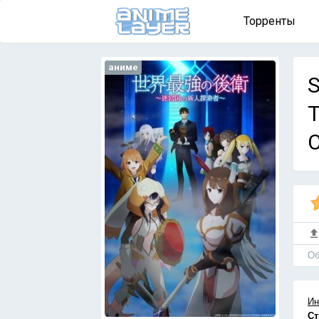
Торренты
аниме
S
T
С
Об
Ин
Ст