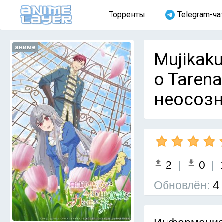
Торренты
Telegram-ча
аниме
Mujikaku
o Taren
неосозн
2
|
0
|
Обновлён:
4