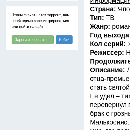
Информация
Страна:
Япо
Чтобы скачать этот торрент, вам
Тип:
ТВ
необходимо зарегистрироваться
Жанр:
роман
или войти на сайт
Год выхода
Зарегистрироваться
Войти
Кол серий:
Режиссер:
Н
Продолжит
Описание:
отца-премье
стать святой
Ее удел – ти
перевернул в
брак с гроз
Малькосияс.