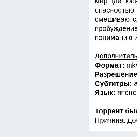
мир, где по
опасностью.
смешиваются
пробуждение
пониманию и
Дополнител
Формат:
mk
Разрешени
Субтитры:
Язык:
японс
Торрент бы
Причина: До