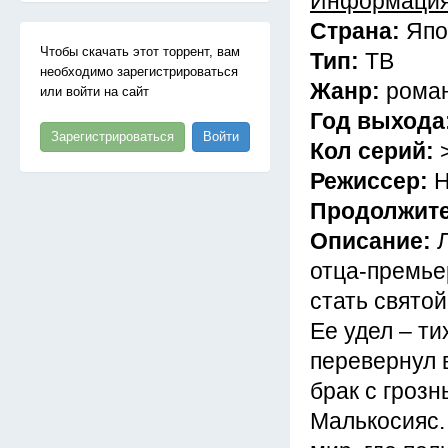
Информация
Страна:
Япо
Чтобы скачать этот торрент, вам
Тип:
ТВ
необходимо зарегистрироваться
Жанр:
роман
или войти на сайт
Год выхода
Зарегистрироваться
Войти
Кол серий:
Режиссер:
Н
Продолжит
Описание:
отца-премье
стать святой
Ее удел – ти
перевернул в
брак с гроз
Малькосияс.