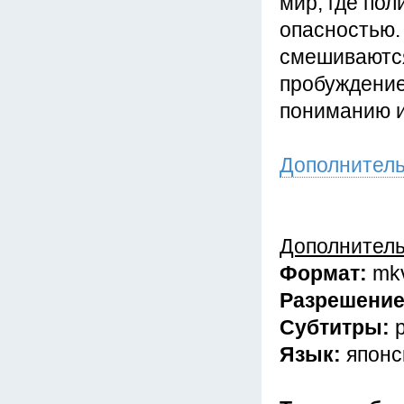
мир, где по
опасностью.
смешиваются
пробуждение
пониманию и
Дополнител
Дополнител
Формат:
mk
Разрешени
Субтитры:
Язык:
японс