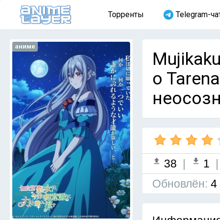
Торренты
Telegram-ча
аниме
Mujikaku
o Taren
неосозн
38
|
1
Обновлён:
4