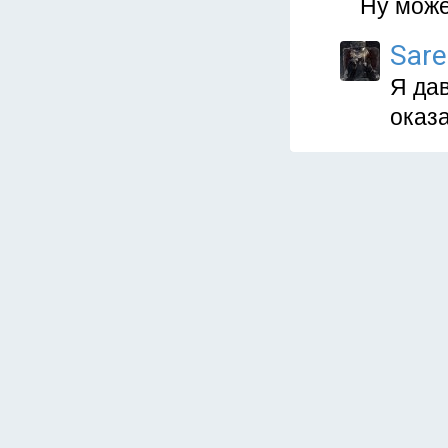
Ну може
Sare
Я дав
оказ