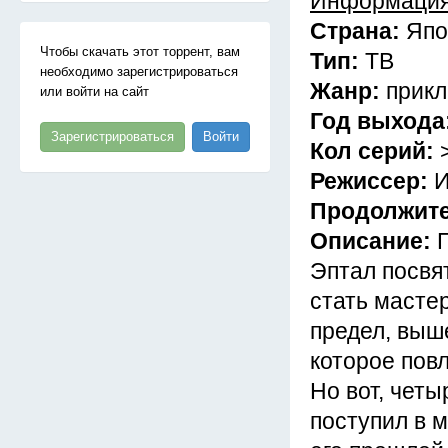
Информация
Страна:
Япо
Чтобы скачать этот торрент, вам
Тип:
ТВ
необходимо зарегистрироваться
Жанр:
прикл
или войти на сайт
Год выхода
Зарегистрироваться
Войти
Кол серий:
Режиссер:
И
Продолжит
Описание:
Эптал посвя
стать мастер
предел, выше
которое повл
Но вот, четы
поступил в 