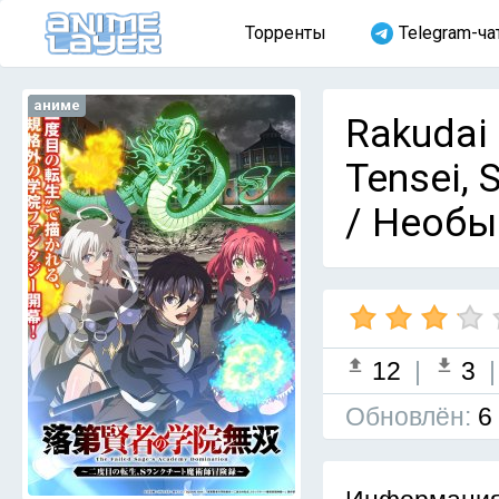
Торренты
Telegram-ча
аниме
Rakudai
Tensei, 
/ Необы
12
|
3
Обновлён:
6