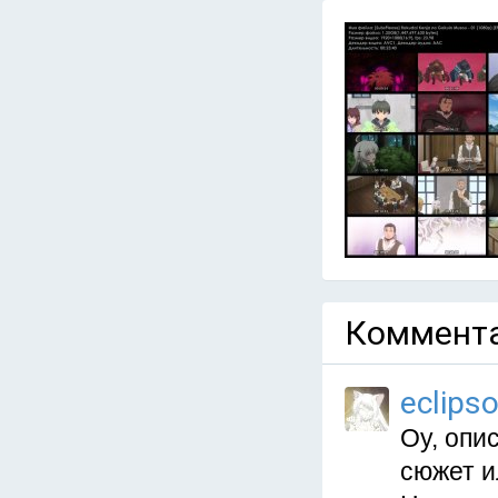
Коммента
eclips
Оу, опи
сюжет и