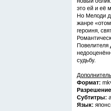
новый облик
это ей и её
Но Мелоди да
жанре «отом
героиня, свя
Романтическ
Повелителя 
недооценённ
судьбу.
Дополнител
Формат:
mk
Разрешени
Субтитры:
Язык:
японс