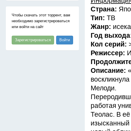
Информация
Страна:
Япо
Чтобы скачать этот торрент, вам
Тип:
ТВ
необходимо зарегистрироваться
Жанр:
исека
или войти на сайт
Год выхода
Зарегистрироваться
Войти
Кол серий:
Режиссер:
И
Продолжит
Описание:
воскликнула
Мелоди.
Переродивши
работая уни
Теолас. В е
изысканный 