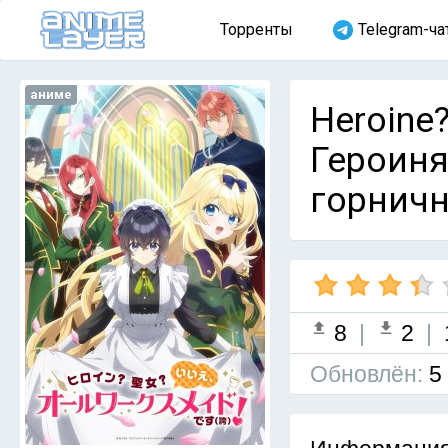
Торренты
Telegram-ча
аниме
Heroine?
Героиня
горничн
8
|
2
|
Обновлён:
5