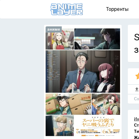
Торренты
аниме
S
з
Cо
Ин
Ст
Ти
Ж