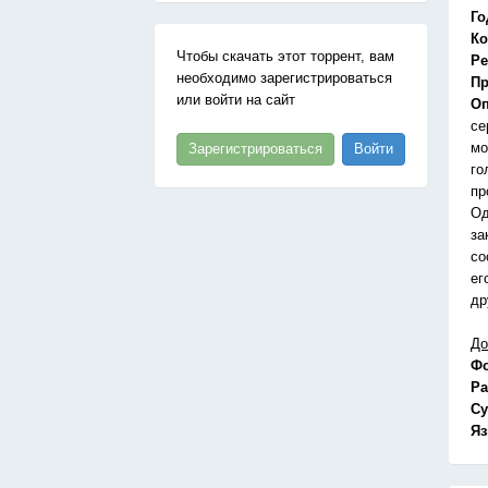
Го
Ко
Чтобы скачать этот торрент, вам
Ре
необходимо зарегистрироваться
Пр
или войти на сайт
Оп
се
мо
Зарегистрироваться
Войти
го
пр
Од
за
со
ег
др
До
Ф
Ра
Су
Я