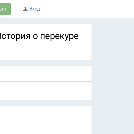
Вход
ция
 История о перекуре