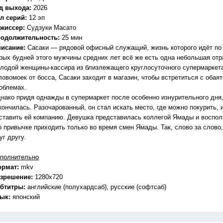
д выхода:
2026
л серий:
12 эп
жиссер:
Судзуки Масато
одолжительность:
25 мин
исание:
Сасаки — рядовой офисный служащий, жизнь которого идёт по 
рых будней этого мужчины средних лет всё же есть одна небольшая от
лодой женщины-кассира из близлежащего круглосуточного супермаркета
ловомоек от босса, Сасаки заходит в магазин, чтобы встретиться с оба
облемах.
нако придя однажды в супермаркет после особенно изнурительного дня
кончилась. Разочарованный, он стал искать место, где можно покурить,
ставить ей компанию. Девушка представилась коллегой Ямады и воспол
о привычке приходить только во время смен Ямады. Так, слово за слов
уг другу.
полнительно
ормат:
mkv
зрешение:
1280x720
бтитры:
английские (полухардсаб), русские (софтсаб)
зык:
японский