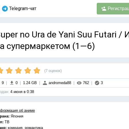
Telegram-чат
Регистра
uper no Ura de Yani Suu Futari /
а супермаркетом (1—6)
(
7
оценок)
9
|
0
|
1.24 GB
|
andromeda88
|
762
|
3
здан:
4 июня в 0:38
формация об аниме
рана:
Япония
п:
ТВ
анр:
комедия, романтика