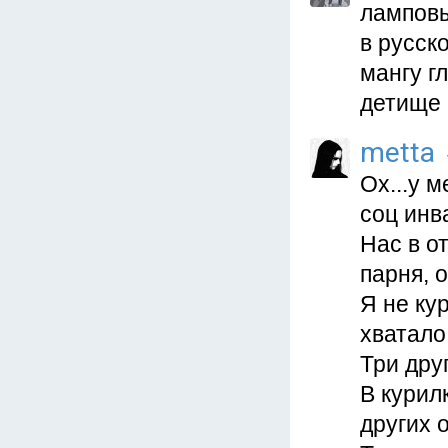
ламповы
в русск
мангу г
детище 
metta
Ох...у 
соц инв
Нас в о
парня, 
Я не кур
хватало
Три дру
В курил
других 