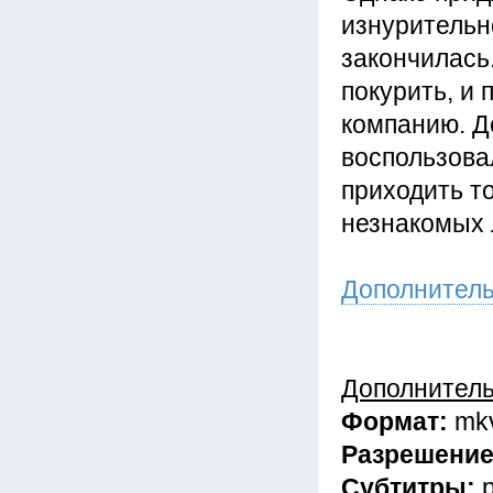
изнурительн
закончилась
покурить, и
компанию. Д
воспользова
приходить то
незнакомых 
Дополнител
Дополнител
Формат:
mk
Разрешени
Субтитры: