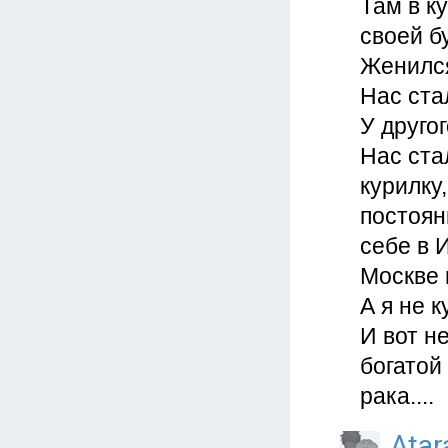
Там в к
своей б
Женился
Нас ста
У другог
Нас ста
курилку
постоян
себе в 
Москве 
А я не к
И вот н
богатой
рака....
Atar