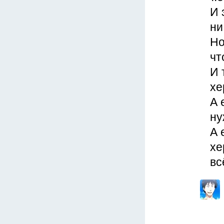
И 
ни
Но
чт
И 
хе
А 
ну
А 
хе
вс