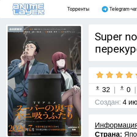
Торренты
Telegram-ча
аниме
Super no
перекур
32
|
0
Cоздан:
4 ию
Информация
Страна:
Япо