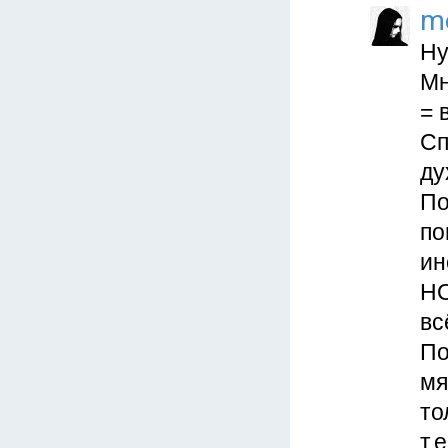
m
Ну
Мн
= 
Сп
ду
По
по
ин
НО
вс
По
мя
то
т.