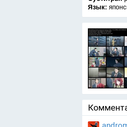
Язык:
японс
Коммента
andro