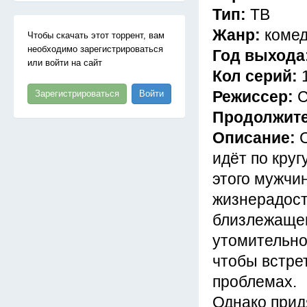
Тип:
ТВ
Жанр:
комед
Чтобы скачать этот торрент, вам
необходимо зарегистрироваться
Год выхода
или войти на сайт
Кол серий:
Режиссер:
С
Зарегистрироваться
Войти
Продолжит
Описание:
идёт по кру
этого мужчи
жизнерадост
близлежащег
утомительног
чтобы встре
проблемах.
Однако прид