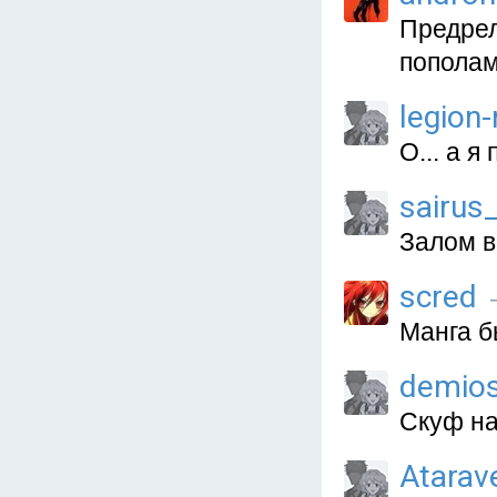
Предрел
пополам
legion
О... а я
sairus
Залом вс
scred
Манга б
demio
Скуф на
Atarav