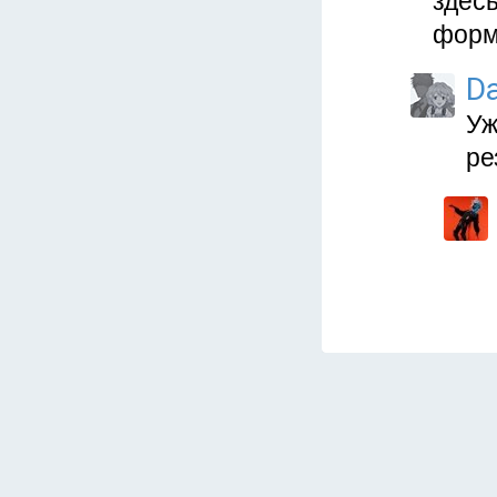
здесь
форм
D
Уж
ре