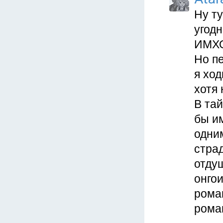
Ну т
угодн
ИМХО
Но п
я ход
хотя 
В та
бы им
одним
страд
отдуш
онго
рома
рома