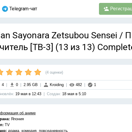
Telegram-чат
Регистра
an Sayonara Zetsubou Sensei /
читель [ТВ-3] (13 из 13) Complet
(
4
оценки)
4
|
0
|
2.95 GB
|
Kroiding
|
482
|
1
новлён:
19 мая в 12:43
|
Cоздан:
18 мая в 5:10
формация об аниме
рана:
Япония
п:
TV
анр:
драма, комедия, повседневность