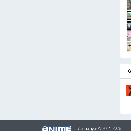
К
Animelayer © 2004–2026