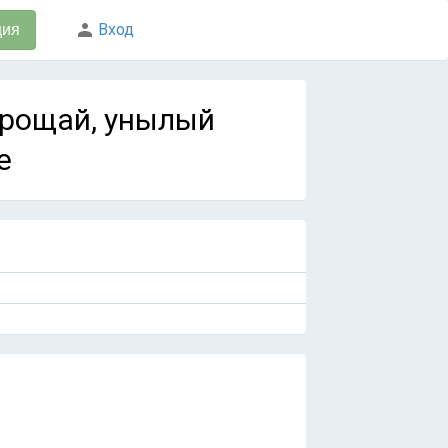
Вход
ция
 Прощай, унылый
e