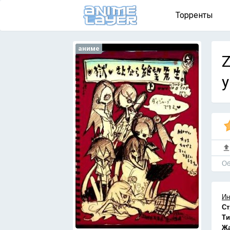
Торренты
аниме
Z
у
Об
Ин
Ст
Ти
Ж