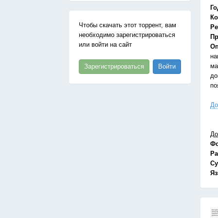
Го
Ко
Чтобы скачать этот торрент, вам
Ре
необходимо зарегистрироваться
Пр
или войти на сайт
Оп
на
ма
Зарегистрироваться
Войти
до
по
До
До
Ф
Ра
Су
Я