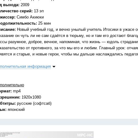
д выхода:
2009
личество серий:
13 эп
жиссер:
Симбо Акиюки
одолжительность:
25 мин
исание:
Новый учебный год, и вечно унылый учитель Итосики в ужасе ос
казание он чуть ли не сам сдаётся в тюрьму, но и там его достают бла
ссы разумное, доброе, вечное, напоминая, что жизнь — юдоль страдани
казательство от противного, за что мы его и любим. Главный урок: отч
явятся и старые, и новые герои, чтобы мы дальше наслаждались педагог
полнительная информация
полнительно
ормат:
mp4
зрешение:
1920x1080
бтитры:
русские (софтсаб)
зык:
японский