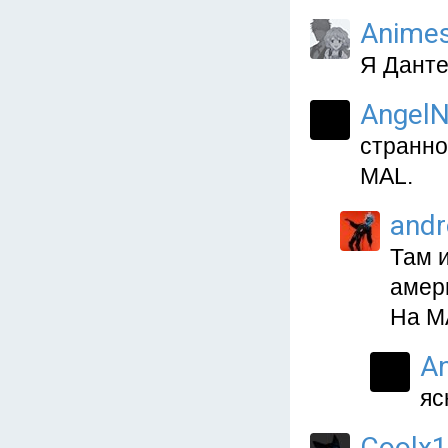
Animes
Я Данте
AngelN
странно
MAL.
and
Там и
амер
На MA
A
яс
Coolx1