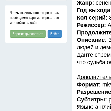
Жанр:
сёнен
Год выхода
Чтобы скачать этот торрент, вам
Кол серий:
необходимо зарегистрироваться
или войти на сайт
Режиссер:
А
Продолжит
Зарегистрироваться
Войти
Описание:
людей и дем
Данте стрем
что судьба о
Дополнител
Формат:
mk
Разрешени
Субтитры:
Язык:
англи