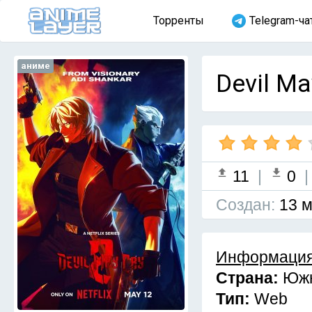
Торренты
Telegram-ча
аниме
Devil Ma
11
|
0
Cоздан:
13 м
Информация
Страна:
Южн
Тип:
Web