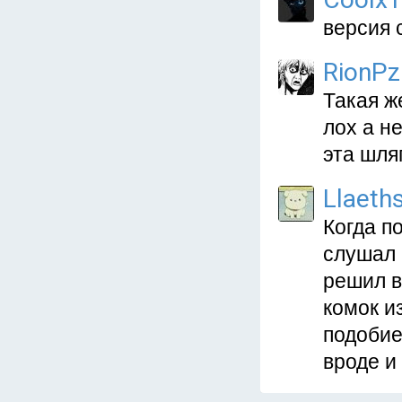
версия 
RionPz
Такая ж
лох а н
эта шля
Llaeth
Когда п
слушал 
решил в
комок и
подобие
вроде и