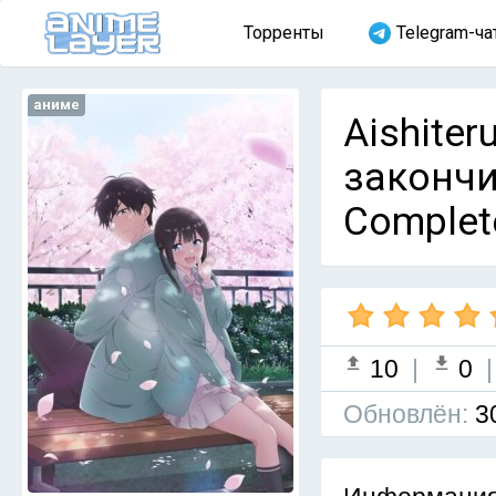
Торренты
Telegram-ча
аниме
Aishiter
закончи
Complet
10
|
0
Обновлён:
3