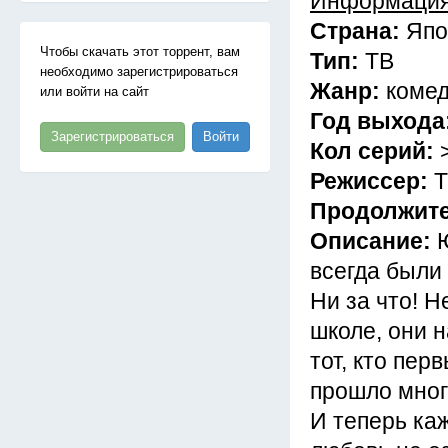
Информация
Страна:
Япо
Чтобы скачать этот торрент, вам
Тип:
ТВ
необходимо зарегистрироваться
Жанр:
комед
или войти на сайт
Год выхода
Зарегистрироваться
Войти
Кол серий:
Режиссер:
Т
Продолжит
Описание:
всегда были
Ни за что! Н
школе, они 
тот, кто пер
прошло мног
И теперь каж