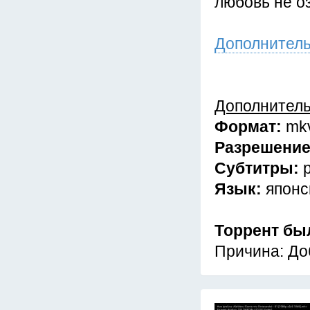
любовь не о
Дополнител
Дополнител
Формат:
mk
Разрешени
Субтитры:
Язык:
японс
Торрент бы
Причина: До