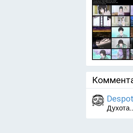
Коммента
Despo
Духота..