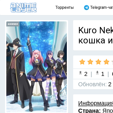
Торренты
Telegram-ча
аниме
Kuro Nek
кошка и
2
|
1
|
Обновлён:
2
Информация
Страна:
Япо