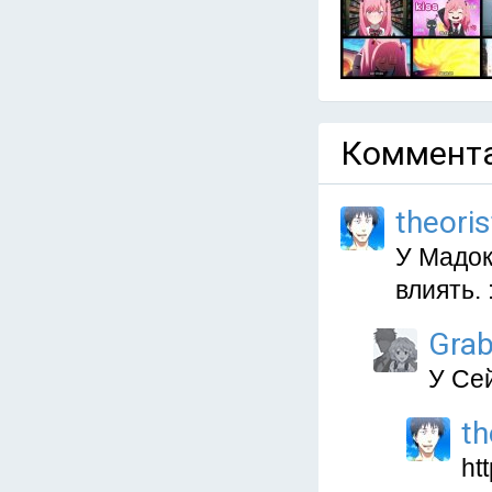
Коммента
theoris
У Мадок
влиять. :
Grab
У Се
th
ht