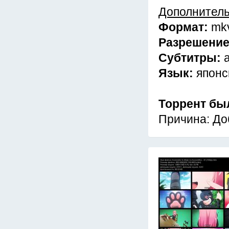
Дополнител
Формат:
mk
Разрешени
Субтитры:
Язык:
японс
Торрент бы
Причина: До