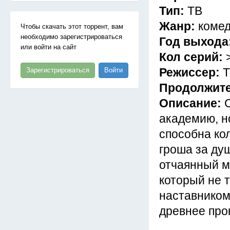
Тип:
ТВ
Жанр:
комед
Чтобы скачать этот торрент, вам
необходимо зарегистрироваться
Год выхода
или войти на сайт
Кол серий:
Режиссер:
Т
Зарегистрироваться
Войти
Продолжит
Описание:
академию, н
способна кол
гроша за душ
отчаянный м
который не т
наставником
древнее прок