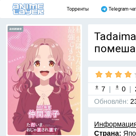
Торренты
Telegram-ча
аниме
Tadaima
помешаю
7
|
0
|
Обновлён:
2
Информация
Страна:
Япо