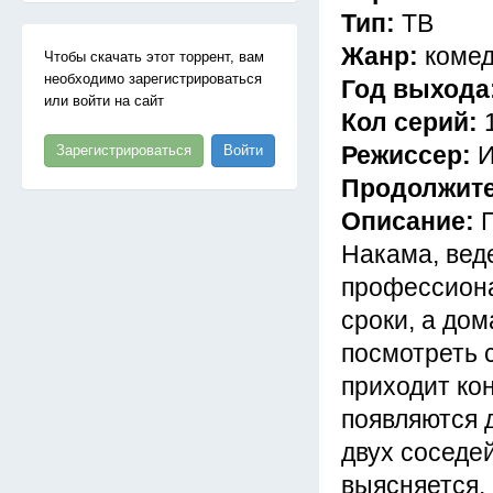
Тип:
ТВ
Жанр:
комед
Чтобы скачать этот торрент, вам
необходимо зарегистрироваться
Год выхода
или войти на сайт
Кол серий:
Режиссер:
И
Зарегистрироваться
Войти
Продолжит
Описание:
Накама, вед
профессиона
сроки, а дом
посмотреть 
приходит кон
появляются 
двух соседе
выясняется,