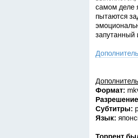
самом деле 
пытаются за
эмоциональн
запутанный 
Дополнител
Дополнител
Формат:
mk
Разрешени
Субтитры:
Язык:
японс
Торрент бы