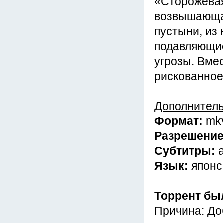
«Сторожевая
возвышающая
пустыни, из
подавляющие
угрозы. Вме
рискованное
Дополнител
Формат:
mk
Разрешени
Субтитры:
Язык:
японс
Торрент бы
Причина: До