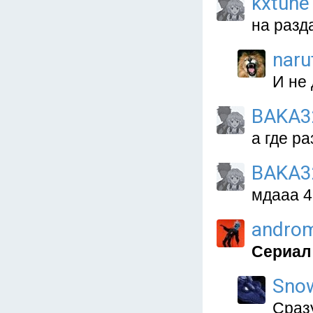
kxtune
на разд
naru
И не
BAKA3
а где р
BAKA3
мдааа 4
andro
Сериал 
Snow
Сразу