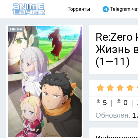
Торренты
Telegram-ча
аниме
Re:Zero 
Жизнь в
(1—11)
5
|
0
|
Обновлён:
1