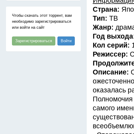
Информация
Страна:
Япо
Чтобы скачать этот торрент, вам
Тип:
ТВ
необходимо зарегистрироваться
Жанр:
драма
или войти на сайт
Год выхода
Зарегистрироваться
Войти
Кол серий:
Режиссер:
С
Продолжит
Описание:
ожесточенно
оказалась р
Полномочия 
самого имени
существован
всеобъемлющ