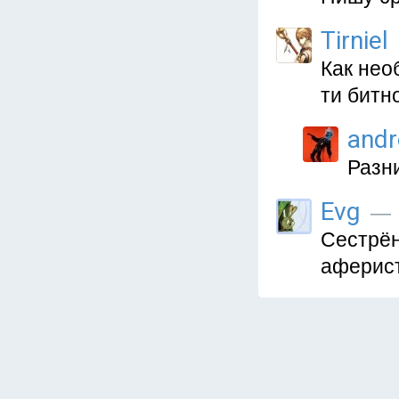
Tirniel
Как нео
ти битн
and
Разн
Evg
— 1
Сестрён
аферист