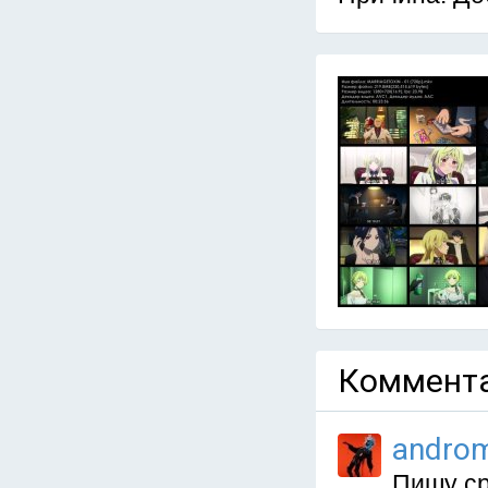
Коммента
andro
Пишу ср