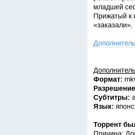
младшей се
Прижатый к 
«заказали».
Дополнител
Дополнител
Формат:
mk
Разрешени
Субтитры:
Язык:
японс
Торрент бы
Причина: До