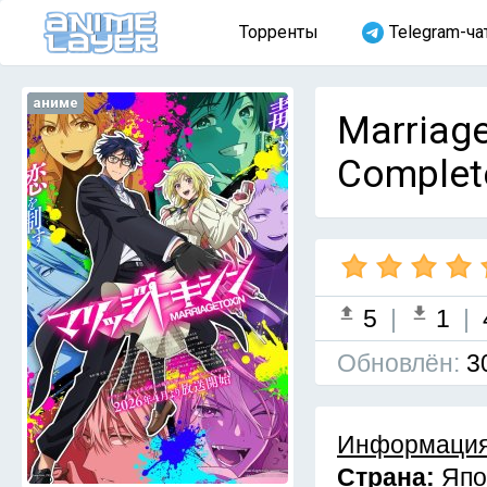
Торренты
Telegram-ча
аниме
Marriage
Complet
5
|
1
|
Обновлён:
3
Информация
Страна:
Япо