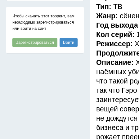
Тип:
ТВ
Жанр:
сёнен
Чтобы скачать этот торрент, вам
необходимо зарегистрироваться
Год выхода
или войти на сайт
Кол серий:
Режиссер:
Х
Зарегистрироваться
Войти
Продолжит
Описание:
наёмных уби
что такой р
так что Гэр
заинтересует
вещей совер
не дождутся
бизнеса и тр
рожает преем