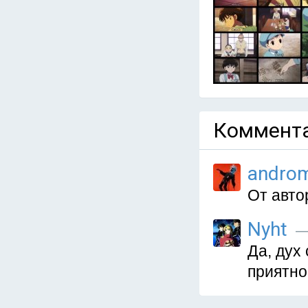
Коммента
andro
От авто
Nyht
—
Да, дух
приятно