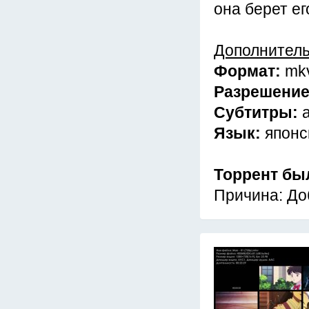
она берет е
Дополнител
Формат:
mk
Разрешени
Субтитры:
Язык:
японс
Торрент бы
Причина: До