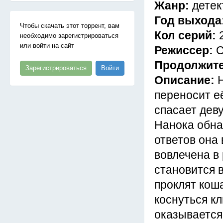
Жанр:
детек
Год выхода
Чтобы скачать этот торрент, вам
Кол серий:
необходимо зарегистрироваться
или войти на сайт
Режиссер:
С
Продолжит
Зарегистрироваться
Войти
Описание:
переносит е
спасает деву
Нанока обна
ответов она 
вовлечена в
становится в
проклят кош
коснуться кл
оказывается