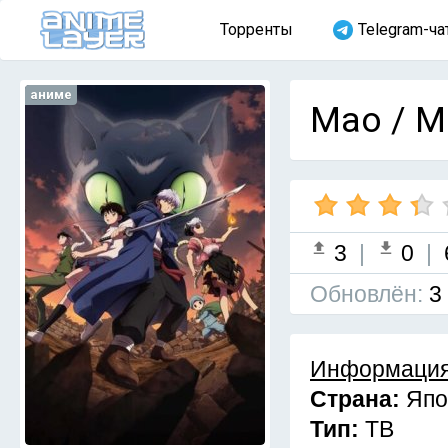
Торренты
Telegram-ча
аниме
Mao / М
3
|
0
|
Обновлён:
3
Информация
Страна:
Япо
Тип:
ТВ