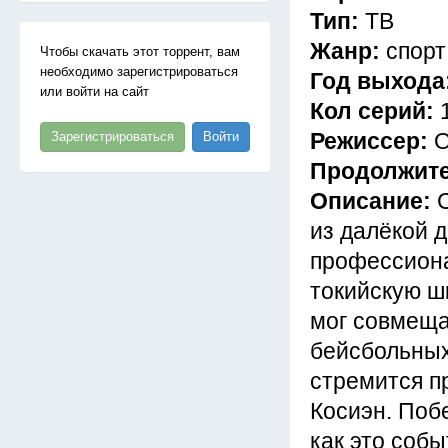
Тип:
ТВ
Жанр:
спорт
Чтобы скачать этот торрент, вам
необходимо зарегистрироваться
Год выхода
или войти на сайт
Кол серий:
Режиссер:
О
Зарегистрироваться
Войти
Продолжит
Описание:
из далёкой 
профессиона
токийскую ш
мог совмеща
бейсбольных
стремится п
Косиэн. Побе
как это соб