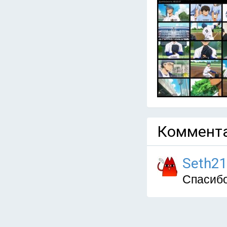
Коммента
Seth2
Спасиб