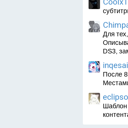
Coolx1
субтитр
Chimpa
Для тех,
Описыва
DS3, за
inqesai
После 8
Местами
eclips
Шаблон 
контент