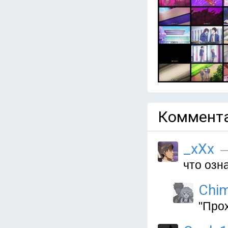
Коммента
_xXx
—
что озн
Chim
"Про