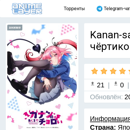
Торренты
Telegram-ча
аниме
Kanan-s
чёртико
21
|
0
Обновлён:
2
Информация
Страна:
Япо