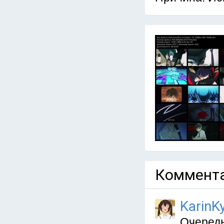
Коммента
KarinKy
Очередн