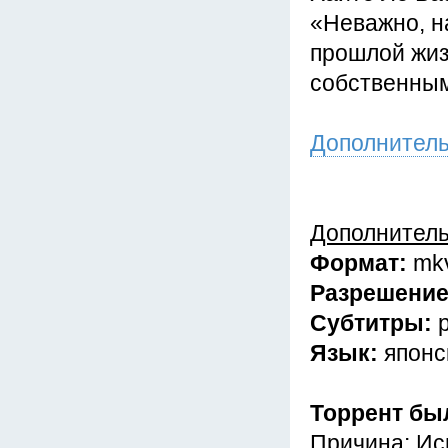
«Неважно, н
прошлой жиз
собственным
Дополнител
Дополнител
Формат:
mk
Разрешени
Субтитры:
Язык:
японс
Торрент бы
Причина: Исп