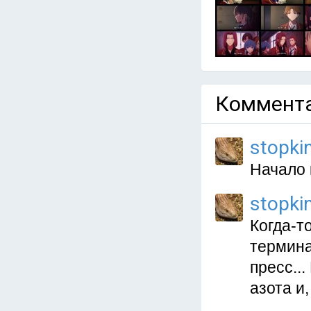
Коммента
stopki
Начало 
stopki
Когда-т
термина
пресс..
азота и