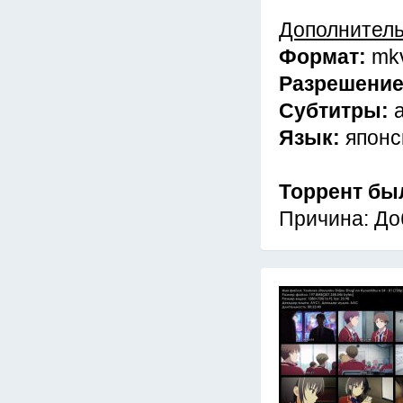
Дополнител
Формат:
mk
Разрешени
Субтитры:
Язык:
японс
Торрент бы
Причина: До