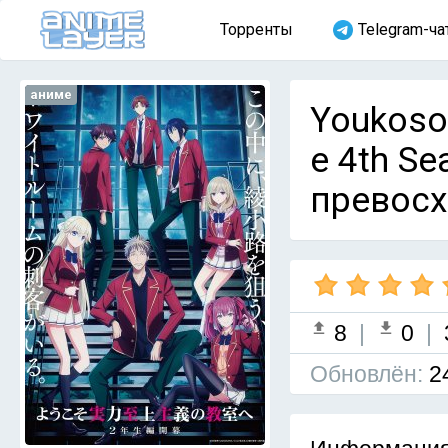
Торренты
Telegram-ча
аниме
Youkoso 
e 4th S
превосхо
8
|
0
|
Обновлён:
2