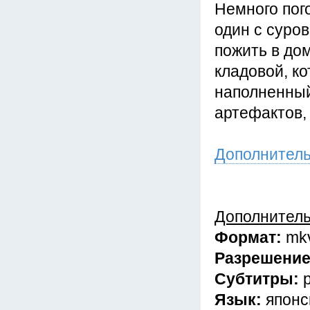
Немного пого
один с суро
пожить в до
кладовой, ко
наполненный
артефактов,
Дополнител
Дополнител
Формат:
mk
Разрешени
Субтитры:
Язык:
японс