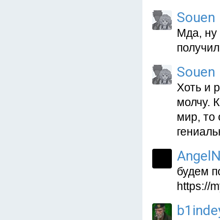
Souen
Мда, ну
получил
Souen
Хоть и 
молчу. 
мир, то
гениаль
AngelN
будем п
https:/
b1inde