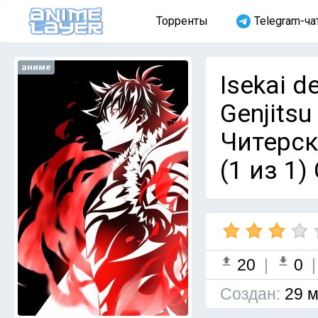
Торренты
Telegram-ча
аниме
Isekai de
Genjitsu
Читерск
(1 из 1)
20
|
0
Cоздан:
29 м