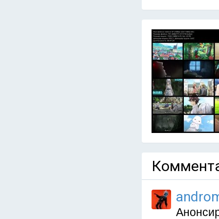
Коммента
andro
Анонсир