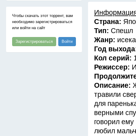
Информация
Чтобы скачать этот торрент, вам
Страна:
Япо
необходимо зарегистрироваться
или войти на сайт
Тип:
Спешл
Жанр:
исека
Зарегистрироваться
Войти
Год выхода
Кол серий:
Режиссер:
И
Продолжит
Описание:
травили све
для пареньк
верными спу
говорил ему 
любил мальч