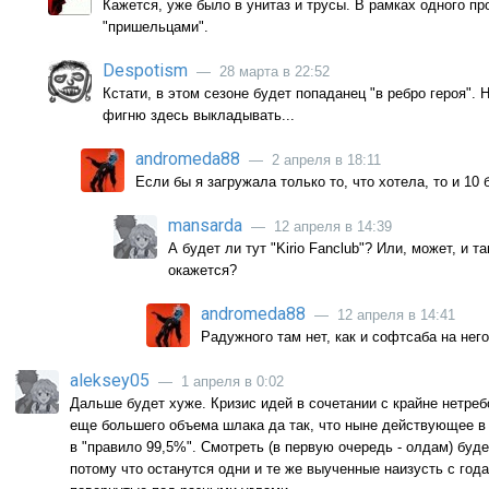
Кажется, уже было в унитаз и трусы. В рамках одного пр
"пришельцами".
Despotism
— 28 марта в 22:52
Кстати, в этом сезоне будет попаданец "в ребро героя".
фигню здесь выкладывать...
andromeda88
— 2 апреля в 18:11
Если бы я загружала только то, что хотела, то и 10 
mansarda
— 12 апреля в 14:39
А будет ли тут "Kirio Fanclub"? Или, может, и т
окажется?
andromeda88
— 12 апреля в 14:41
Радужного там нет, как и софтсаба на него
aleksey05
— 1 апреля в 0:02
Дальше будет хуже. Кризис идей в сочетании с крайне нетре
еще большего объема шлака да так, что ныне действующее в
в "правило 99,5%". Смотреть (в первую очередь - олдам) буд
потому что останутся одни и те же выученные наизусть с го