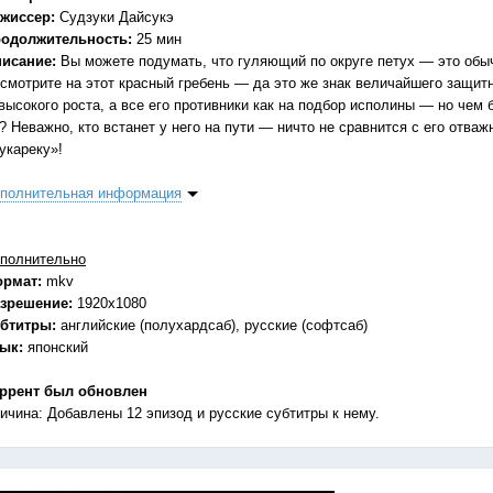
жиссер:
Судзуки Дайсукэ
одолжительность:
25 мин
исание:
Вы можете подумать, что гуляющий по округе петух — это обыч
смотрите на этот красный гребень — да это же знак величайшего защитн
высокого роста, а все его противники как на подбор исполины — но чем 
? Неважно, кто встанет у него на пути — ничто не сравнится с его от
укареку»!
полнительная информация
полнительно
ормат:
mkv
зрешение:
1920x1080
бтитры:
английские (полухардсаб), русские (софтсаб)
зык:
японский
ррент был обновлен
ичина: Добавлены 12 эпизод и русские субтитры к нему.