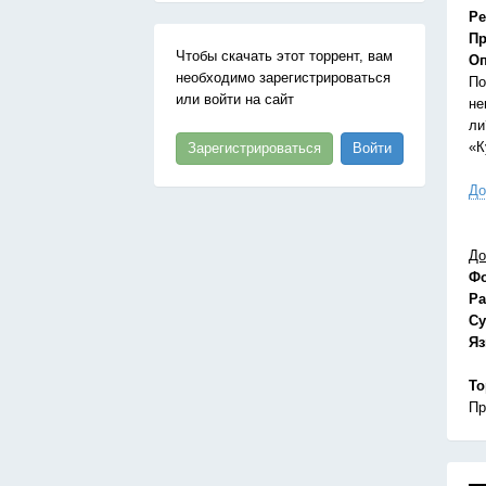
Ре
Пр
Чтобы скачать этот торрент, вам
Оп
необходимо зарегистрироваться
По
или войти на сайт
не
ли
«К
Зарегистрироваться
Войти
До
До
Ф
Ра
Су
Я
То
Пр