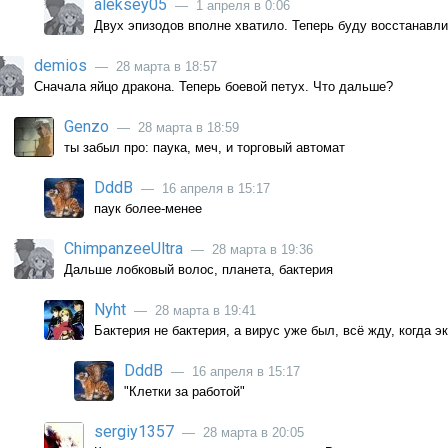
aleksey05
— 1 апреля в 0:06
Двух эпизодов вполне хватило. Теперь буду восстанавл
demios
— 28 марта в 18:57
Сначала яйцо дракона. Теперь боевой петух. Что дальше?
Genzo
— 28 марта в 18:59
ты забыл про: паука, меч, и торговый автомат
DddB
— 16 апреля в 15:17
паук более-менее
ChimpanzeeUltra
— 28 марта в 19:36
Дальше лобковый волос, планета, бактерия
Nyht
— 28 марта в 19:41
Бактерия не бактерия, а вирус уже был, всё жду, когда э
DddB
— 16 апреля в 15:17
"Клетки за работой"
sergiy1357
— 28 марта в 20:05