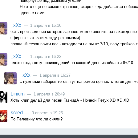
повернутые под разными углами.
Но это еще не самое страшное, скоро сюда добавятся нейрос
здесь с нами...
_xXx
— 1 апреля в 16:16
есть произведения которые заранее можно оценить на нахождение в
эфирные затычки между рекламами)
прошлый сезон почти весь находился не выше 7/10, пару тройков т
_xXx
— 1 апреля в 16:22
плохо когда нету произведений на каждый день из области 8+/10
_xXx
— 1 апреля в 16:27
с нужными наборов тегов. тут например ценность тегов для м
Linium
— 1 апреля в 20:49
Хоть клип делай для песни ГавнидА - Ночной Петух XD XD XD
scred
— 9 апреля в 19:26
По Пелевину что ли сняли?