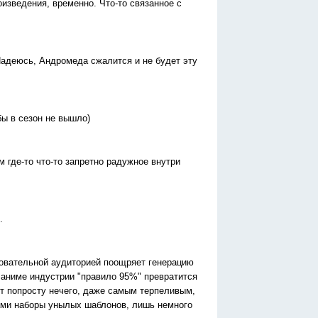
оизведения, временно. Что-то связанное с
 Надеюсь, Андромеда сжалится и не будет эту
бы в сезон не вышло)
ам где-то что-то запретно радужное внутри
.
бовательной аудиторией поощряет генерацию
 аниме индустрии "правило 95%" превратится
ет попросту нечего, даже самым терпеливым,
дами наборы унылых шаблонов, лишь немного