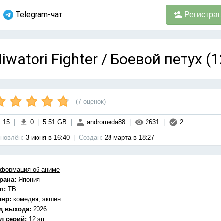
Telegram-чат
Регистра
iwatori Fighter / Боевой петух (
(
7
оценок)
15
|
0
|
5.51 GB
|
andromeda88
|
2631
|
2
новлён:
3 июня в 16:40
|
Cоздан:
28 марта в 18:27
формация об аниме
рана:
Япония
п:
ТВ
анр:
комедия, экшен
д выхода:
2026
л серий:
12 эп