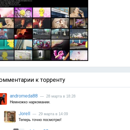
омментарии к торренту
andromeda88
— 28 марта в 18:28
Немножко наркомании.
Jorell
— 29 марта в 14:09
Теперь точно посмотрю!