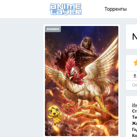
Торренты
аниме
N
Об
Ин
Ст
Ти
Ж
Го
Ко