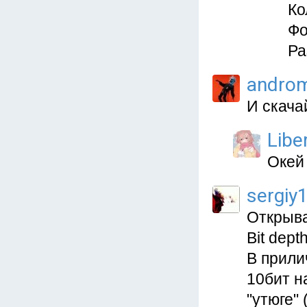
Ко
Фо
Ра
andro
И скача
Libe
Окей
sergiy
Открыва
Bit depth
В прили
10бит н
"утюге" 