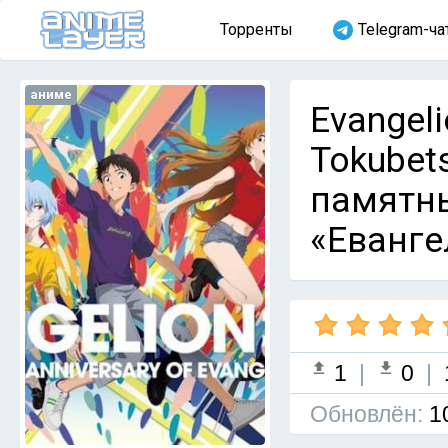
Торренты
Telegram-ча
аниме
Evangeli
Tokubet
памятны
«Еванге
1
|
0
|
Обновлён:
1