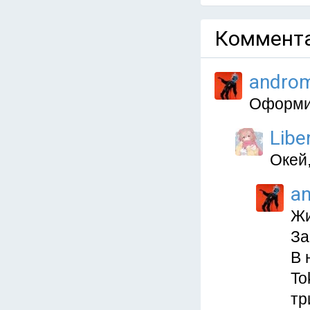
Коммента
andro
Оформит
Libe
Окей,
a
Жи
За
В 
To
тр