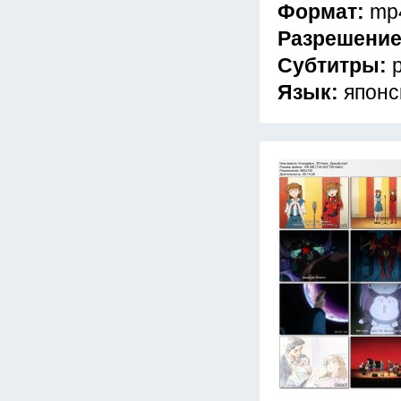
Формат:
mp
Разрешени
Субтитры:
Язык:
японс