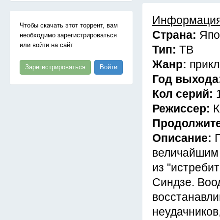
Информация
Чтобы скачать этот торрент, вам
Страна:
Япо
необходимо зарегистрироваться
или войти на сайт
Тип:
ТВ
Жанр:
прик
Зарегистрироваться
Войти
Год выхода
Кол серий:
Режиссер:
К
Продолжит
Описание:
величайшим 
из "истреби
Синдзе. Воо
восстанавли
неудачников