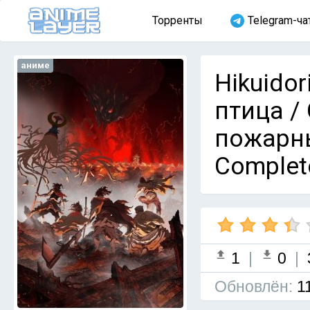
Торренты
Telegram-ча
аниме
Hikuidor
птица /
пожарны
Complet
1
|
0
|
Обновлён:
1