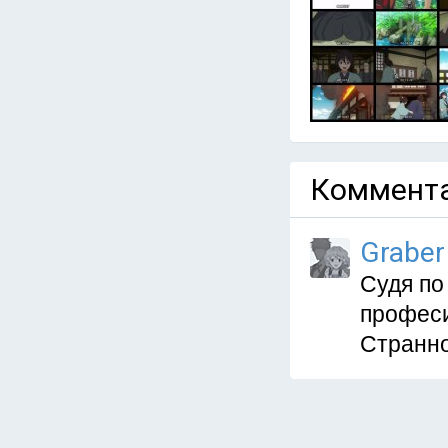
Коммента
Graber
Судя по
професи
Странно