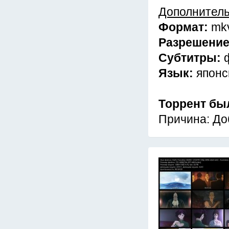
Дополнител
Формат:
mk
Разрешени
Субтитры:
Язык:
японс
Торрент бы
Причина: До