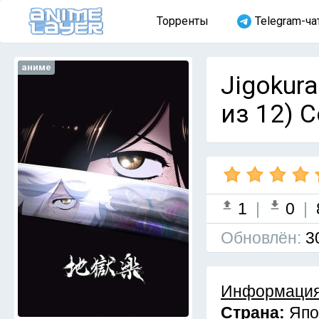
Торренты
Telegram-ча
аниме
Jigokura
из 12) 
1
|
0
|
Обновлён:
3
Информация
Страна:
Япо