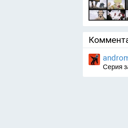
Коммента
andro
Серия з