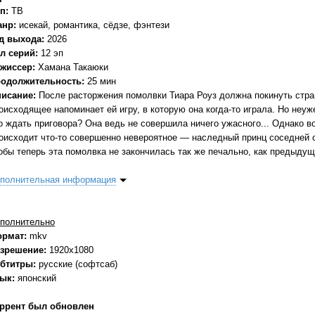
п:
ТВ
анр:
исекай, романтика, сёдзе, фэнтези
д выхода:
2026
л серий:
12 эп
жиссер:
Хамана Такаюки
одолжительность:
25 мин
исание:
После расторжения помолвки Тиара Роуз должна покинуть страну
оисходящее напоминает ей игру, в которую она когда-то играла. Но неуж
о ждать приговора? Она ведь не совершила ничего ужасного... Однако в
оисходит что-то совершенно невероятное — наследный принц соседней 
обы теперь эта помолвка не закончилась так же печально, как предыдуща
полнительная информация
полнительно
ормат:
mkv
зрешение:
1920x1080
бтитры:
русские (софтсаб)
зык:
японский
ррент был обновлен