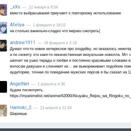
_xXx
— 12 января в 8:54
вместо выбрасывания приучают к повторному использованию
Afeliya
— 1 февраля в 18:52
на столько ванильно-сладко что мерзко смотреть(
andrew1911
— 19 февраля в 2:19
Думал что-то новое интересное про злодейку, но оказалось неинт
а по сюжету это какя-то некачественная визуальная новелла. Мг
шепчет на ушко терады о любви и постоянно красивыми словами ез
волосам девушки и слюнявит их... аж вымораживает подобное пов
аудиторию, точнее по поведению мужских персов я бы сказал на 12
AngelNet
— 1 апреля в 4:36
будем посмотреть.
https://myanimelist.net/anime/62000/Akuyaku_Reijou_wa_Ringoku_no_
Hannoki_2
— 13 апреля в 21:04
Широяша