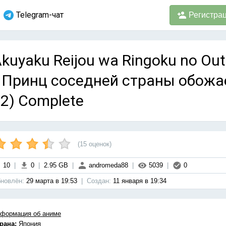
Telegram-чат
Регистра
kuyaku Reijou wa Ringoku no Outa
 Принц соседней страны обожае
2) Complete
(
15
оценок)
10
|
0
|
2.95 GB
|
andromeda88
|
5039
|
0
новлён:
29 марта в 19:53
|
Cоздан:
11 января в 19:34
формация об аниме
рана:
Япония