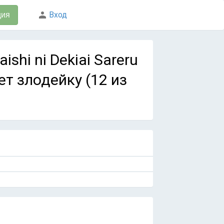
Вход
ция
ishi ni Dekiai Sareru
т злодейку (12 из