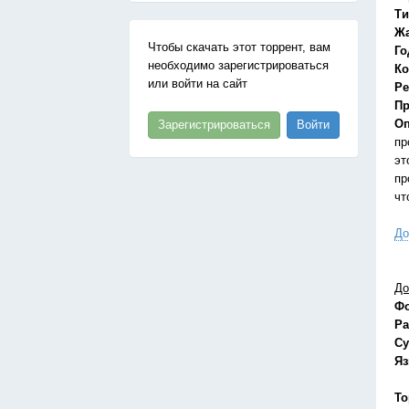
Ти
Ж
Чтобы скачать этот торрент, вам
Го
необходимо зарегистрироваться
Ко
или войти на сайт
Ре
Пр
Оп
Зарегистрироваться
Войти
пр
эт
пр
чт
До
До
Ф
Ра
Су
Я
То