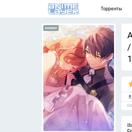
Торренты
аниме
A
/
1
Об
Ин
Ст