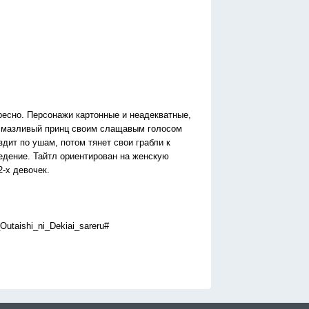
ересно. Персонажи картонные и неадекватные,
г смазливый принц своим слащавым голосом
дит по ушам, потом тянет свои грабли к
едение. Тайтл ориентирован на женскую
-х девочек.
Outaishi_ni_Dekiai_sareru#