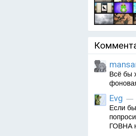
Коммента
mansa
Всё бы 
фоновая
Evg
— 2
Если бы
попроси
ГОВНА н