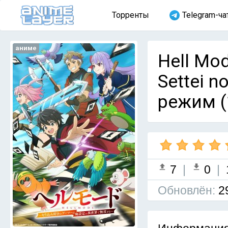
Торренты
Telegram-ча
аниме
Hell Mod
Settei n
режим (
7
|
0
|
Обновлён:
2