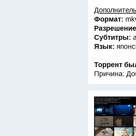
Дополнител
Формат:
mk
Разрешени
Субтитры:
Язык:
японс
Торрент бы
Причина: До