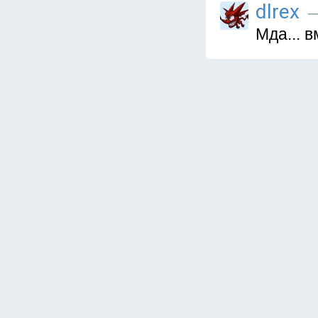
dlrex
—
Мда... 