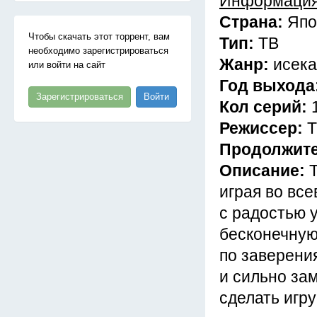
Информация
Страна:
Япо
Чтобы скачать этот торрент, вам
Тип:
ТВ
необходимо зарегистрироваться
Жанр:
исека
или войти на сайт
Год выхода
Зарегистрироваться
Войти
Кол серий:
Режиссер:
Т
Продолжит
Описание:
играя во вс
с радостью 
бесконечную
по заверени
и сильно за
сделать игр