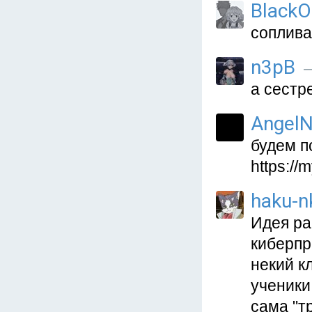
Black
соплива
n3pB
—
а сестре
AngelN
будем п
https://
haku-n
Идея ра
киберпр
некий к
ученики
сама "т