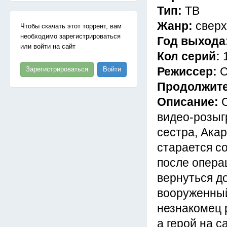
Тип:
ТВ
Жанр:
сверх
Чтобы скачать этот торрент, вам
необходимо зарегистрироваться
Год выхода
или войти на сайт
Кол серий:
Режиссер:
С
Зарегистрироваться
Войти
Продолжит
Описание:
видео-розыг
сестра, Акар
старается с
после опера
вернуться д
вооруженный
незнакомец 
а герой на 