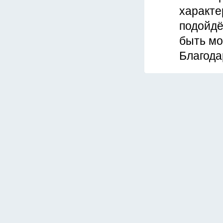
характе
подойдё
быть мо
Благода