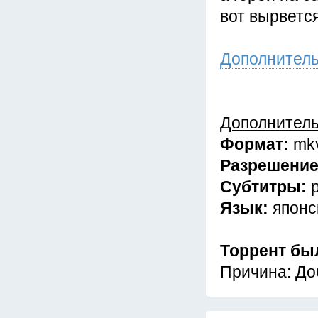
вот вырвется
Дополнител
Дополнител
Формат:
mk
Разрешени
Субтитры:
Язык:
японс
Торрент бы
Причина: До