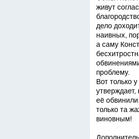
живут соглас
благородство
дело доходи
наивных, пор
а саму Конс
бесхитростн
обвинениями.
проблему.
Вот только у
утверждает, 
её обвинили
только та ж
виновным!
Дополнител