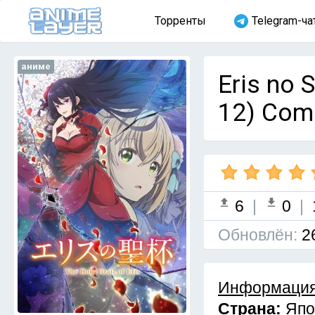
Торренты
Telegram-ча
аниме
Eris no 
12) Com
6
|
0
|
Обновлён:
2
Информация
Страна:
Япо