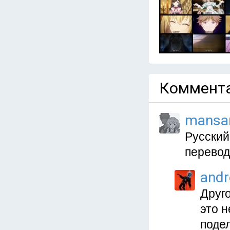
Коммента
mansa
Русский
перевод
and
Друго
это н
подел