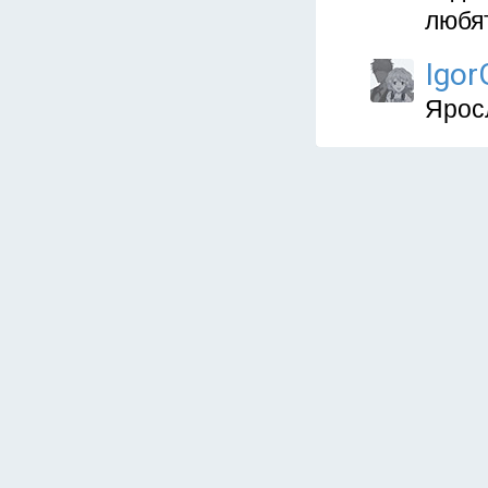
любят
Igo
Ярос