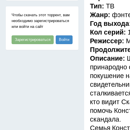
Тип:
ТВ
Жанр:
фэнт
Чтобы скачать этот торрент, вам
необходимо зарегистрироваться
Год выхода
или войти на сайт
Кол серий:
Режиссер:
М
Зарегистрироваться
Войти
Продолжит
Описание:
принародно 
покушение н
свидетельни
сталкиваетс
кто видит Ск
помочь Конс
скандала.
Семья Конст