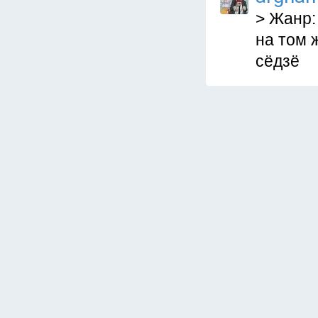
> Жанр:
на том 
сёдзё