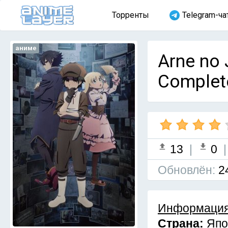
Торренты
Telegram-ча
аниме
Arne no 
Complet
13
|
0
Обновлён:
2
Информация
Страна:
Япо