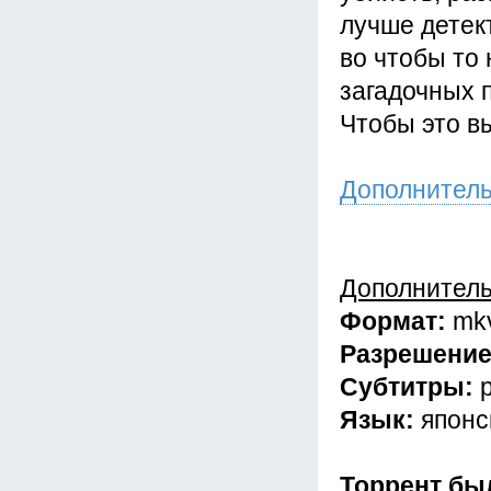
лучше детек
во чтобы то 
загадочных 
Чтобы это в
Дополнител
Дополнител
Формат:
mk
Разрешени
Субтитры:
Язык:
японс
Торрент бы