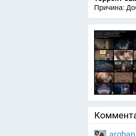
Причина: До
Коммента
arghan