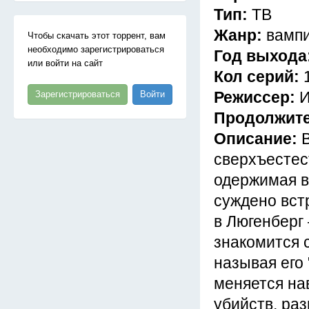
Тип:
ТВ
Жанр:
вампи
Чтобы скачать этот торрент, вам
необходимо зарегистрироваться
Год выхода
или войти на сайт
Кол серий:
Режиссер:
И
Зарегистрироваться
Войти
Продолжит
Описание:
сверхъестес
одержимая в
суждено вст
в Люгенберг
знакомится с
называя его 
меняется на
убийств, ра