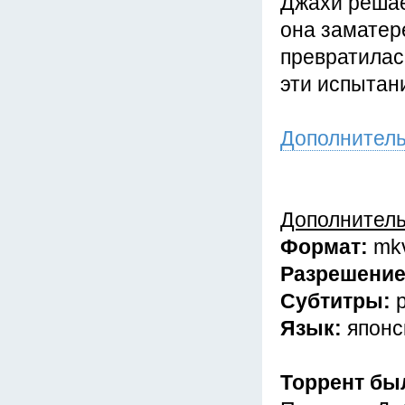
Джахи решае
она заматер
превратилась
эти испытан
Дополнител
Дополнител
Формат:
mk
Разрешени
Субтитры:
Язык:
японс
Торрент бы