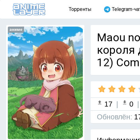
Торренты
Telegram-ча
аниме
Maou no
короля 
12) Com
17
|
0
Обновлён:
1