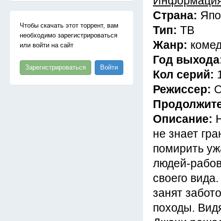
Информация
Страна:
Япо
Чтобы скачать этот торрент, вам
Тип:
ТВ
необходимо зарегистрироваться
Жанр:
комед
или войти на сайт
Год выхода
Зарегистрироваться
Войти
Кол серий:
Режиссер:
О
Продолжит
Описание:
не знает гр
помирить уж
людей-рабов 
своего вида.
занят забото
походы. Вид