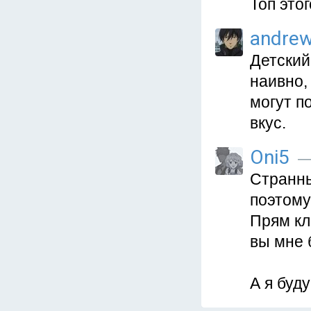
Топ это
andre
Детский
наивно,
могут п
вкус.
Oni5
— 
Странны
поэтому 
Прям кл
вы мне 
А я буд