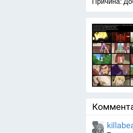
Причина: До
Коммента
killabe