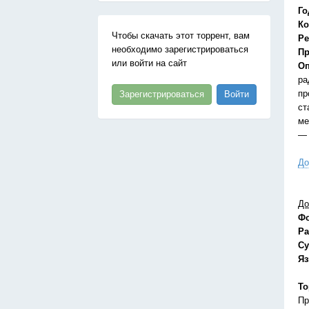
Го
Ко
Чтобы скачать этот торрент, вам
Ре
необходимо зарегистрироваться
Пр
или войти на сайт
Оп
ра
пр
Зарегистрироваться
Войти
ст
ме
— 
До
До
Ф
Ра
Су
Я
То
Пр