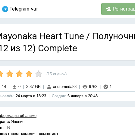
Telegram-чат
Регистра
ayonaka Heart Tune / Полуноч
12 из 12) Complete
(
15
оценок)
14
|
0
|
3.37 GB
|
andromeda88
|
6762
|
1
новлён:
24 марта в 18:23
|
Cоздан:
6 января в 20:48
формация об аниме
рана:
Япония
п:
ТВ
анр:
гарем, комедия, романтика