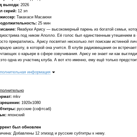
д выхода:
2026
л серий:
12 эп
жиссер:
Такахаси Масаюки
одолжительность:
25 мин
исание:
Ямабуки Арису — высокомерный парень из богатой семьи, кот
диострима под ником Аполло. Её голос был единственным утешением в е
осто прекратились. Арису посвятил несколько лет поискам истинной ли
аршую школу, в которой она учится. В клубе радиовещания он встречае
чтающих о карьере в сфере озвучивания. Арису не знает ни как выглядит
это одна из участниц клуба. А вот кто именно, ему ещё только предстои
полнительная информация
полнительно
ормат:
mkv
зрешение:
1920x1080
бтитры:
русские (софтсаб)
зык:
японский
ррент был обновлен
ичина: Добавлены 12 эпизод и русские субтитры к нему.