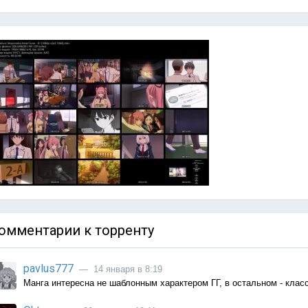
омментарии к торренту
pavlus777
— 14 января в 8:19
Манга интересна не шаблонным характером ГГ, в остальном - клас