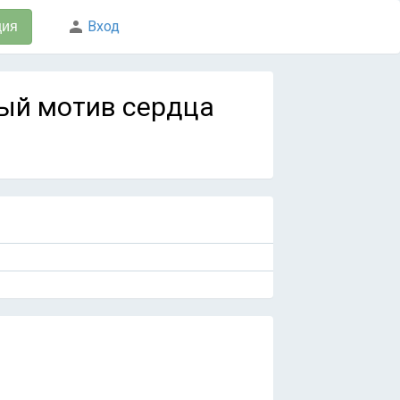
Вход
ция
ный мотив сердца