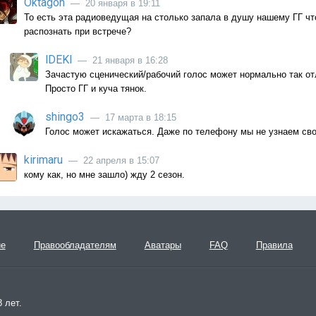
Oktagon
— 20 января в 19:11
То есть эта радиоведущая на столько запала в душу нашему ГГ чт
распознать при встрече?
lDEKl
— 21 января в 16:28
Зачастую сценический/рабочий голос может нормально так отл
Просто ГГ и куча тянок.
shingo3
— 17 марта в 18:15
Голос может искажаться. Даже по телефону мы не узнаем сво
kirimaru
— 22 апреля в 15:07
кому как, но мне зашло) жду 2 сезон.
ие
Правообладателям
Аватары
FAQ
Правила
 лет.