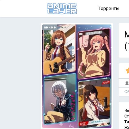
Торренты
аниме
M
(
Об
Ин
Ст
Ти
Ж