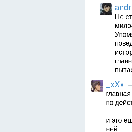
and
Не ст
мило
Упомя
пове
исто
главн
пыта
_xXx
—
главная
по дейс
и это е
ней.