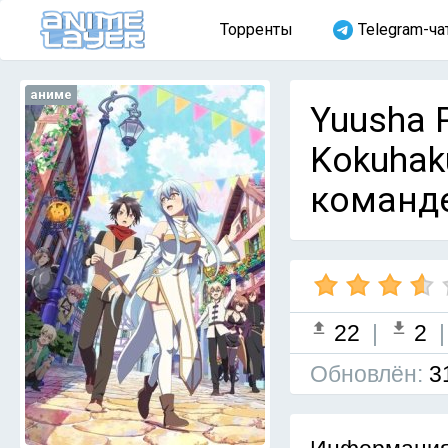
Торренты
Telegram-ча
аниме
Yuusha P
Kokuhak
команде
22
|
2
Обновлён:
3