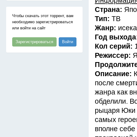
Информация
Страна:
Япо
Чтобы скачать этот торрент, вам
Тип:
ТВ
необходимо зарегистрироваться
Жанр:
исека
или войти на сайт
Год выхода
Зарегистрироваться
Войти
Кол серий:
Режиссер:
Я
Продолжит
Описание:
после смерт
жанра как вн
обделили. Во
рыцаря Юки 
самых герое
вполне себе 