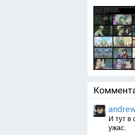
Коммента
andre
И тут в 
ужас.