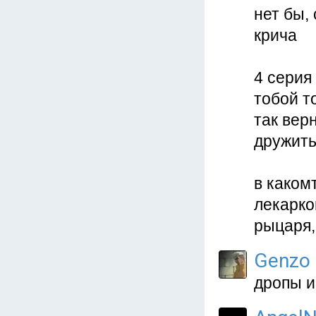
нет бы, 
крича
4 серия
тобой т
так вер
дружит
в каком
лекарко
рыцаря,
Genzo
дропы ин