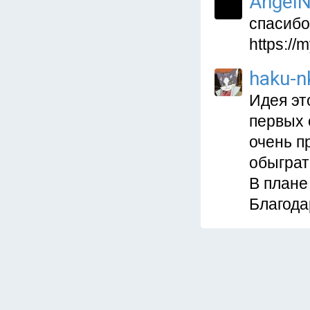
AngelN
спасибо
https:/
haku-n
Идея эт
первых 
очень п
обыграт
В плане
Благода