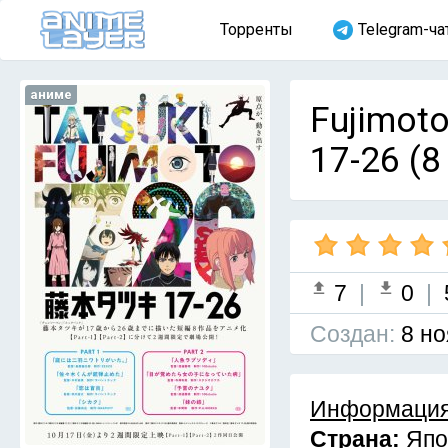
Торренты
Telegram-ча
аниме
Fujimoto
17-26 (8
7
|
0
|
Cоздан:
8 но
Информация
Страна:
Япо