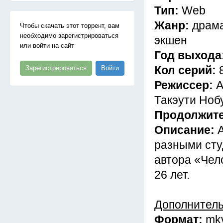
Тип:
Web
Жанр:
драма
Чтобы скачать этот торрент, вам
необходимо зарегистрироваться
экшен
или войти на сайт
Год выхода
Кол серий:
Зарегистрироваться
Войти
Режиссер:
А
Такэути Ноб
Продолжит
Описание:
разными сту
автора «Чел
26 лет.
Дополнител
Формат:
mk