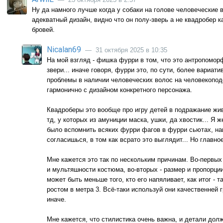
Ну да намного лучше когда у собаки на голове человеческие 
адекватный дизайн, видно что он полу-зверь а не квадробер к
бровей.
Nicalan69
— 31 октября 2025 в 10:35
На мой взгляд - фишка фурри в том, что это антроп
звери... иначе говоря, фурри это, по сути, более вариати
проблемы в наличии человеческих волос на человекопод
гармонично с дизайном конкретного персонажа.
Квадроберы это вообще про игру детей в подражание жив
тд, у которых из амуниции маска, ушки, да хвостик... Я 
было вспомнить всяких фурри фагов в фурри сьютах, н
согласишься, в том как всрато это выглядит... Но главно
Мне кажется это так по нескольким причинам. Во-первых
и мультяшности костюма, во-вторых - размер и пропорции,
может быть меньше того, кто его напяливает, как итог - 
ростом в метра 3. Всё-таки используй они качественней 
иначе.
Мне кажется, что стилистика очень важна, и детали долж