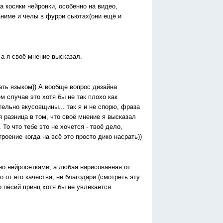
на косяки нейронки, особенно на видео,
аниме и челы в фурри сьютах(они ещё и
 а я своё мнение высказал.
ать языком)) А вообще вопрос дизайна
м случае это хотя бы не так плохо как
тельно вкусовщины... так я и не спорю, фраза
я разница в том, что своё мнение я высказал
 То что тебе это не хочется - твоё дело,
роение когда на всё это просто дико насрать))
но нейросетками, а любая нарисованная от
 от его качества, не благодари (смотреть эту
о пёсий принц хотя бы не увлекается