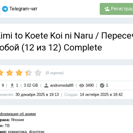
Telegram-чат
Регистра
imi to Koete Koi ni Naru / Пере
обой (12 из 12) Complete
(
8
оценок)
9
|
1
|
3.02 GB
|
andromeda88
|
3490
|
1
новлён:
30 декабря 2025 в 19:13
|
Cоздан:
14 октября 2025 в 18:42
формация об аниме
рана:
Япония
п:
ТВ
анр:
романтика, фэнтези