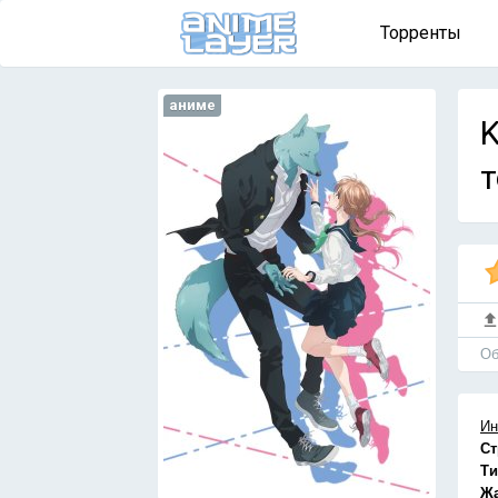
Торренты
аниме
K
т
Об
Ин
Ст
Ти
Ж