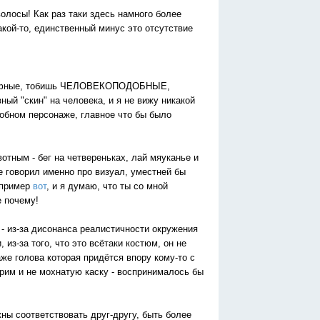
волосы! Как раз таки здесь намного более
акой-то, единственный минус это отсутствие
оморфные, тобишь ЧЕЛОВЕКОПОДОБНЫЕ,
вный "скин" на человека, и я не вижу никакой
обном персонаже, главное что бы было
отным - бег на четвереньках, лай мяуканье и
же говорил именно про визуал, уместней бы
апример
вот
, и я думаю, что ты со мной
е почему!
 - из-за дисонанса реалистичности окружения
 из-за того, что это всётаки костюм, он не
таже голова которая придётся впору кому-то с
грим и не мохнатую каску - воспринималось бы
ны соответствовать друг-другу, быть более