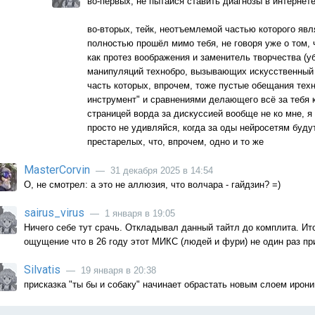
во-первых, не пытайся ставить диагнозы в интернет
во-вторых, тейк, неотъемлемой частью которого явл
полностью прошёл мимо тебя, не говоря уже о том,
как протез воображения и заменитель творчества (
манипуляций технобро, вызывающих искусственный
часть которых, впрочем, тоже пустые обещания техн
инструмент" и сравнениями делающего всё за тебя 
страницей ворда за дискуссией вообще не ко мне, я
просто не удивляйся, когда за оды нейросетям буду
престарелых, что, впрочем, одно и то же
MasterCorvin
— 31 декабря 2025 в 14:54
О, не смотрел: а это не аллюзия, что волчара - гайдзин? =)
sairus_virus
— 1 января в 19:05
Ничего себе тут срачь. Откладывал данный тайтл до комплита. Ито
ощущение что в 26 году этот МИКС (людей и фури) не один раз при
Silvatis
— 19 января в 20:38
присказка "ты бы и собаку" начинает обрастать новым слоем ирони