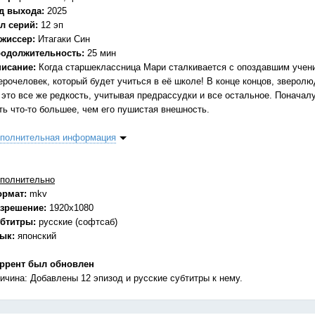
д выхода:
2025
л серий:
12 эп
жиссер:
Итагаки Син
одолжительность:
25 мин
исание:
Когда старшеклассница Мари сталкивается с опоздавшим ученик
ерочеловек, который будет учиться в её школе! В конце концов, зверол
 это все же редкость, учитывая предрассудки и все остальное. Поначалу
ть что-то большее, чем его пушистая внешность.
полнительная информация
полнительно
ормат:
mkv
зрешение:
1920x1080
бтитры:
русские (софтсаб)
зык:
японский
ррент был обновлен
ичина: Добавлены 12 эпизод и русские субтитры к нему.