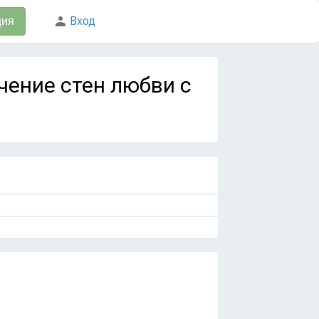
Вход
ция
сечение стен любви с