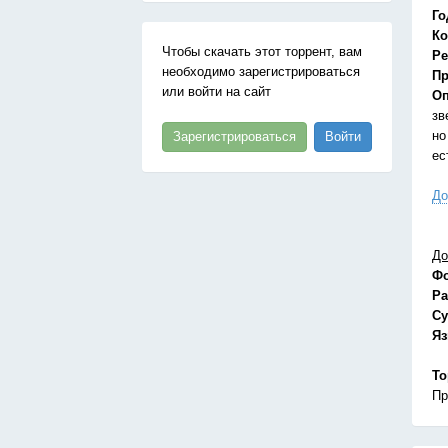
Го
Ко
Чтобы скачать этот торрент, вам
Ре
необходимо зарегистрироваться
Пр
или войти на сайт
Оп
зв
но
Зарегистрироваться
Войти
ес
До
До
Ф
Ра
Су
Я
То
Пр