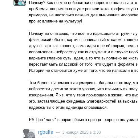
Почему? Как по мне нейросетки невероятно полезны, это
проблемы, например они уже решили катастрофическую с
примеров, не настолько важных для выживания человечес
про их влияние на культуру!
Почему ты считаешь, что всё что нарисовано от руки - л
физический объект, картины написанный маслом, таящие 
другое - арт как концепт, сама идея а не её форма, вед
использовать нейросетку как инструмент и в случае нео
варианте главное суть, идея, а то что выполнено не кист
перестаёт быть классикой от того, что будет в формате 
История не становится хуже от того, что её написали в в
Тем-более, ты немного лицемеришь, банально потому, что
нейросетки достигли такого уровня, что отличить их полу
изображения. Я хз, что у тебя произошло в жизни, что вы
эго, заставляющее ожидаешь благодарностей за высказыв
надеюсь ты с этим однажды справишься.
PS Про "ланч" в парке пёсьего принца - хорошо получило
rgbalfa
— 3 ноября 2025 в 3:38