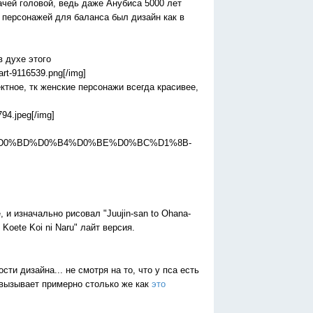
ачей головой, ведь даже Анубиса 5000 лет
 персонажей для баланса был дизайн как в
в духе этого
y-art-9116539.png[/img]
ктное, тк женские персонажи всегда красивее,
6794.jpeg[/img]
84%D1%8D%D0%BD%D0%B4%D0%BE%D0%BC%D1%8B-
, и изначально рисовал "Juujin-san to Ohana-
Koete Koi ni Naru" лайт версия.
ости дизайна... не смотря на то, что у пса есть
 вызывает примерно столько же как
это