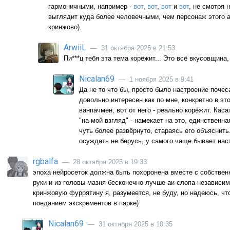
гармоничными, например -
вот
,
вот
,
вот
и
вот
, не смотря 
выглядит куда более человечными, чем персонаж этого 
кринжово).
ArwiiL
— 31 октября 2025 в 21:53
Пи***ц тебя эта тема корёжит... Это всё вкусовщина,
Nicalan69
— 1 ноября 2025 в 9:41
Да не то что бы, просто было настроение почес
довольно интересен как по мне, конкретно в это
ванпачмен, вот от него - реально корёжит. Каса
"на мой взгляд" - намекает на это, единственна
чуть более развёрнуто, стараясь его объяснить.
осуждать не берусь, у самого чаще бывает наст
rgbalfa
— 28 октября 2025 в 19:33
эпоха нейросеток должна быть похоронена вместе с собствен
руки и из головы мазня бесконечно лучше аи-слопа независимо
кринжовую фуррятину я, разумеется, не буду, но надеюсь, чт
поеданием экскрементов в парке)
Nicalan69
— 31 октября 2025 в 10:35