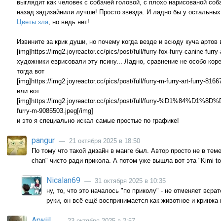
выглядит как человек с собачей головой, с плохо нарисованой соб
назад задизайнили лучше! Просто звезда. И ладно бы у остальных
Цветы зла
, но ведь нет!
Извините за крик души, но почему когда везде и всюду куча артов 
[img]https://img2.joyreactor.cc/pics/post/full/furry-fox-furry-canine-furr
художники еврисовали эту псину... Ладно, сравнение не особо коре
тогда вот
[img]https://img2.joyreactor.cc/pics/post/full/furry-m-furry-art-furry-816
или вот
[img]https://img2.joyreactor.cc/pics/post/full/furry-%D1%
furry-m-9085503.jpeg[/img]
и это я специально искал самые простые по графике!
pangur
— 21 октября 2025 в 18:50
По тому что такой дизайн в манге был. Автор просто не в теме
chan" чисто ради прикола. А потом уже вышла вот эта "Kimi to 
Nicalan69
— 31 октября 2025 в 10:35
ну, то, что это началось "по приколу" - не отменяет всрат
руки, он всё ещё воспринимается как животное и кринжа
ArwiiL
— 23 октября 2025 в 2:57