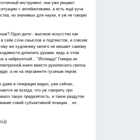
 отличный инструмент, они уже решают
итуацию с антибиотиками, а есть ещё куча
тва, но значимых для науки, я уж не говорю
учше? Одно дело - высокое искусство как
в себе слои смыслов и подтекстов, и совсем
ь тому же художнику ничего не мешает самому
бходимости допилить руками, ведь в этом
ью а нейросеткой... "Иллиада" Гомера не
электронной книги вместо рукописного свитка.
орде, а не на пергаменте гусиным пером.
 даже в генерации видео, уже сейчас,
чается не всегда, что уж говорить про
звало такую предвзятость, и такое раздутое
ание совей субъективной позиции... но
сь))