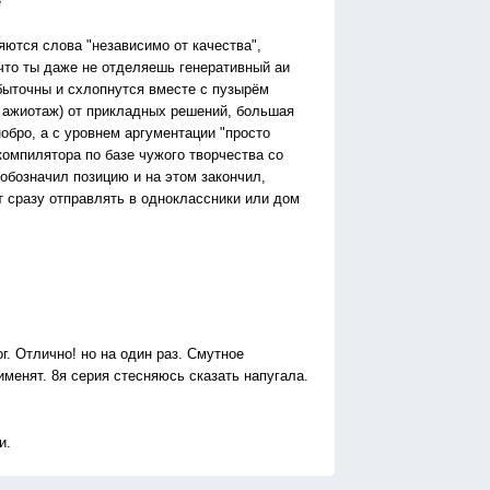
е
яются слова "независимо от качества",
 что ты даже не отделяешь генеративный аи
убыточны и схлопнутся вместе с пузырём
 ажиотаж) от прикладных решений, большая
обро, а с уровнем аргументации "просто
компилятора по базе чужого творчества со
 обозначил позицию и на этом закончил,
т сразу отправлять в одноклассники или дом
г. Отлично! но на один раз. Смутное
менят. 8я серия стесняюсь сказать напугала.
и.