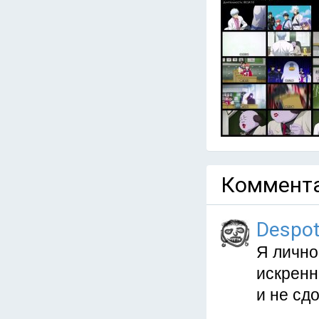
Коммента
Despo
Я лично
искренн
и не сд