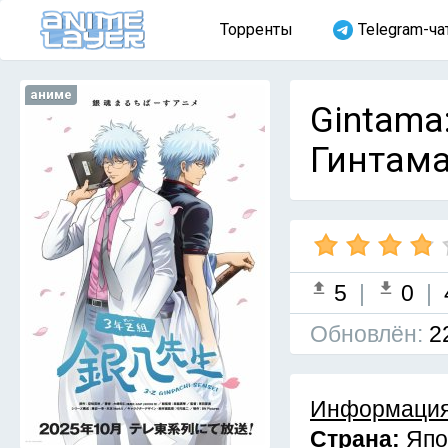
Торренты
Telegram-ча
аниме
Gintama:
Гинтама
5
|
0
|
Обновлён:
2
Информация
Страна:
Япо