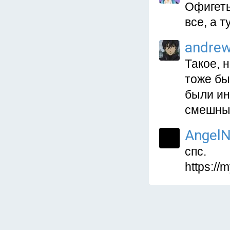
Офигеть
все, а т
andre
Такое, 
тоже бы
были ин
смешные
AngelN
спс.
https://