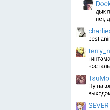
Doc
дык 
нет, 
charlie
best ani
terry_
Гинтама
носталь
TsuMo
Ну нако
выходо
SEVER