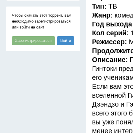
Тип:
ТВ
Жанр:
комед
Чтобы скачать этот торрент, вам
необходимо зарегистрироваться
Год выхода
или войти на сайт
Кол серий:
Режиссер:
М
Зарегистрироваться
Войти
Продолжит
Описание:
Гинтоки пред
его ученика
Если вам это
вселенной Г
Дзэндзо и Гэ
всего этого 
вы уже понял
менее интер