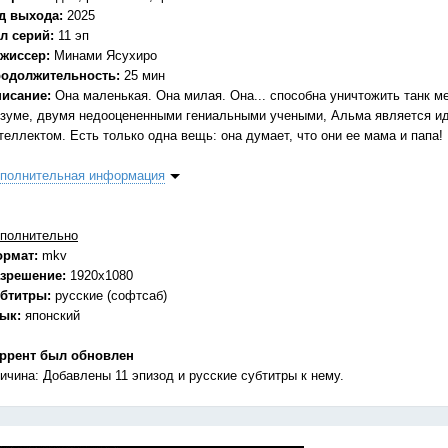
д выхода:
2025
л серий:
11 эп
жиссер:
Минами Ясухиро
одолжительность:
25 мин
исание:
Она маленькая. Она милая. Она... способна уничтожить танк м
зуме, двумя недооцененными гениальными учеными, Альма является 
теллектом. Есть только одна вещь: она думает, что они ее мама и папа!
полнительная информация
полнительно
ормат:
mkv
зрешение:
1920x1080
бтитры:
русские (софтсаб)
зык:
японский
ррент был обновлен
ичина: Добавлены 11 эпизод и русские субтитры к нему.