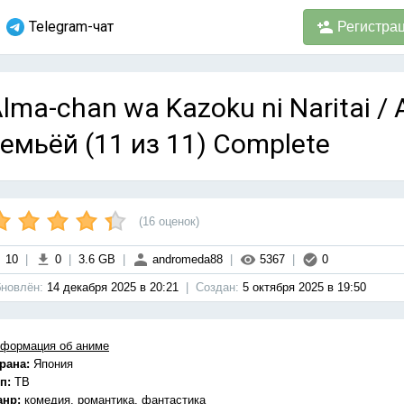
Telegram-чат
Регистра
lma-chan wa Kazoku ni Naritai /
емьёй (11 из 11) Complete
(
16
оценок)
10
|
0
|
3.6 GB
|
andromeda88
|
5367
|
0
новлён:
14 декабря 2025 в 20:21
|
Cоздан:
5 октября 2025 в 19:50
формация об аниме
рана:
Япония
п:
ТВ
анр:
комедия, романтика, фантастика