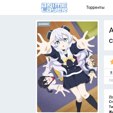
Торренты
аниме
A
с
Об
Ин
Ст
Ти
Ж