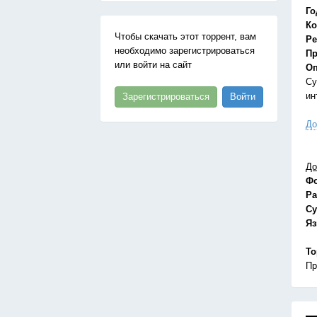
Го
Ко
Чтобы скачать этот торрент, вам
Ре
необходимо зарегистрироваться
Пр
или войти на сайт
Оп
Су
ин
Зарегистрироваться
Войти
До
До
Ф
Ра
Су
Я
То
Пр