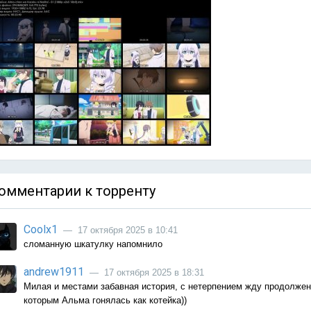
омментарии к торренту
Coolx1
— 17 октября 2025 в 10:41
сломанную шкатулку напомнило
andrew1911
— 17 октября 2025 в 18:31
Милая и местами забавная история, с нетерпением жду продолжени
которым Альма гонялась как котейка))