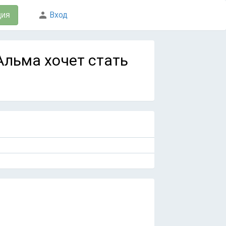
Вход
ция
 Альма хочет стать