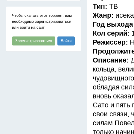
Тип:
ТВ
Жанр:
исека
Чтобы скачать этот торрент, вам
необходимо зарегистрироваться
Год выхода
или войти на сайт
Кол серий:
Режиссер:
Н
Зарегистрироваться
Войти
Продолжит
Описание:
кольца, вели
чудовищного
обладая сило
вновь оказал
Сато и пять
свои связи,
силам Повел
только начин