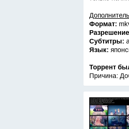
Дополнител
Формат:
mk
Разрешени
Субтитры:
Язык:
японс
Торрент бы
Причина: До