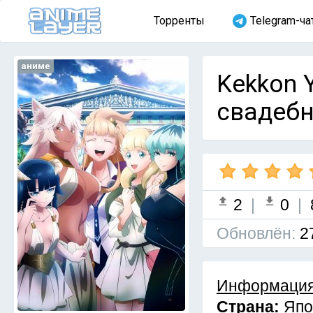
Торренты
Telegram-ча
аниме
Kekkon Y
свадебн
2
|
0
|
Обновлён:
2
Информация
Страна:
Япо