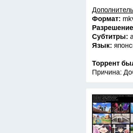
Дополнител
Формат:
mk
Разрешени
Субтитры:
Язык:
японс
Торрент бы
Причина: До