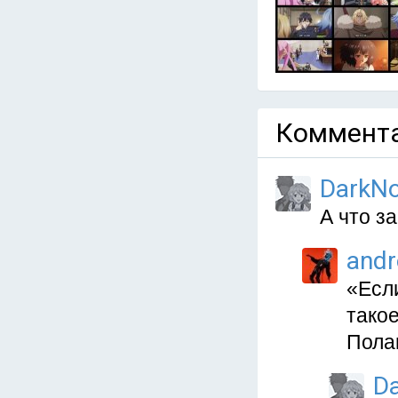
Коммента
DarkN
А что з
and
«Если
такое
Пола
D