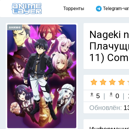
Торренты
Telegram-ча
аниме
Nageki n
Плачущи
11) Com
5
|
0
|
Обновлён:
1