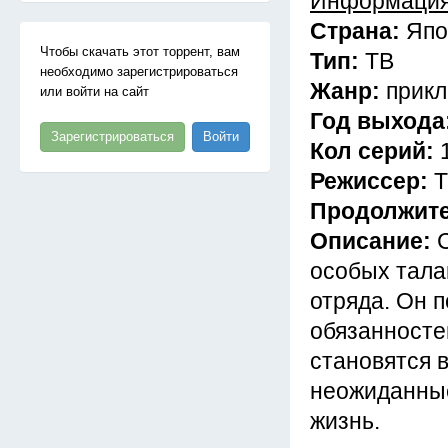
Информация
Страна:
Япо
Чтобы скачать этот торрент, вам
Тип:
ТВ
необходимо зарегистрироваться
Жанр:
прикл
или войти на сайт
Год выхода
Зарегистрироваться
Войти
Кол серий:
Режиссер:
Т
Продолжит
Описание:
особых тала
отряда. Он 
обязанносте
становятся 
неожиданные
жизнь.